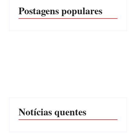
Postagens populares
CONCESÃO DE LICENÇA
EDITAL – USUCAPIÃO
AMBIENTAL DE
EXTRAJUDICIAL
OPERAÇÃO Nº 064/2026
Por
Márcia Tavares
Por
Márcia Tavares
Notícias quentes