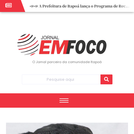
📣📣 A Prefeitura de Itapoá lança o Programa de Recuperação Fiscal (REFIS).
📢 Empreendedor do turismo, esta oportunidade é para você! Itapoá – SC.
🏍️ 3º Itapoá Moto Fest reúne apaixonados por duas rodas neste sábado
✨ A CDL de Itapoá convida você para o 8º Encontro de Mulheres Empreendedoras ✨
Workshop sobre atendimento encantador inspira empreendedores em Itapoá
Workshop “Modelo Disney de Encantar Clientes” foi um verdadeiro sucesso em Itapoá
Votação dos Concursos de Natal segue aberta até 20 de dezembro
O Jornal parceiro da comunidade Itapoá
Você sabe o que é eritema? UBS do Paese orienta comunidade sobre sinais e cuidados
Vigilância Epidemiológica monitora mortes causadas pela dengue e alerta para aumento de casos
Vice-prefeito assume Prefeitura de Itapoá durante ausência do titular