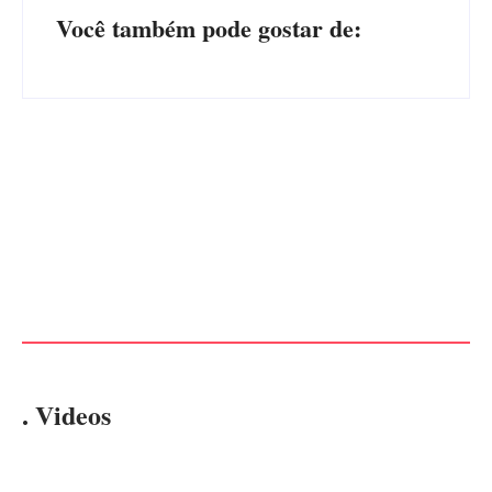
Você também pode gostar de:
CONCESÃO DE LICENÇA
EDITAL – USUCAPIÃO
AMBIENTAL DE
EXTRAJUDICIAL
OPERAÇÃO Nº 064/2026
Por
Márcia Tavares
Por
Márcia Tavares
. Videos