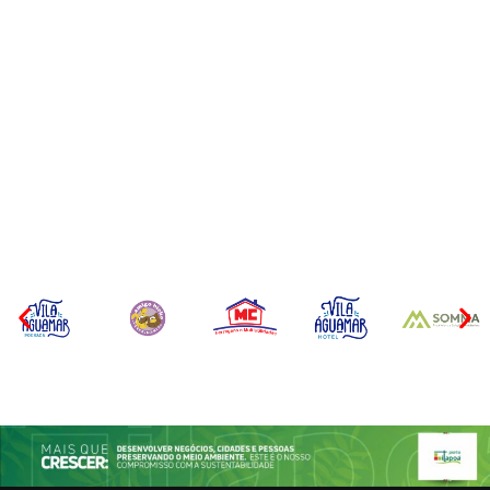
Operação da Polícia Civil
Itapoá abre oficialmente o
desarticula esquema de
Surf Festival nesta quinta-
tráfico de aves silvestres em
feira (6) no Mercado
Joinville e Garuva
Municipal
Por
Márcia Tavares
Por
Márcia Tavares