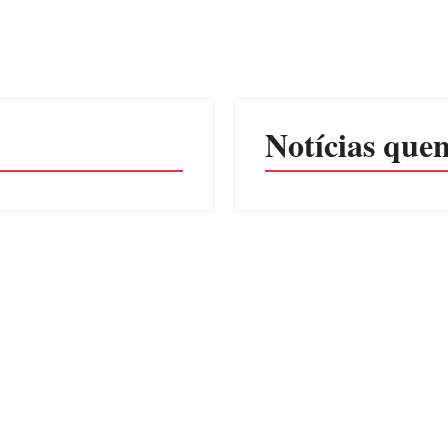
Notícias quen
ENDE MULHER POR
RAÇÃO SEXUAL EM
EDITAL – USUCAPIÃO
EXTRAJUDICIAL
 Tavares
Por
Márcia Tavares
7 de agosto de 2026
6 de ago