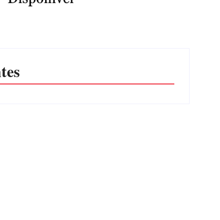
tes
CONCESÃO DE LICENÇA
AMBIENTAL DE OPERAÇÃO Nº
064/2026
Por
Márcia Tavares
sto de 2026
6 de agosto de 2026