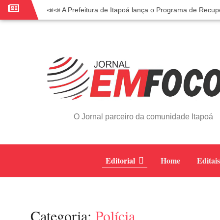
📣📣 A Prefeitura de Itapoá lança o Programa de Recup
📢 Empreendedor do turismo, esta oportunidade é para
🏍️ 3º Itapoá Moto Fest reúne apaixonados por duas r
✨ A CDL de Itapoá convida você para o 8º Encontro 
Workshop sobre atendimento encantador inspira empr
Workshop “Modelo Disney de Encantar Clientes” foi um
Votação dos Concursos de Natal segue aberta até 20 
Você sabe o que é eritema? UBS do Paese orienta com
O Jornal parceiro da comunidade Itapoá
Vigilância Epidemiológica monitora mortes causadas p
Vice-prefeito assume Prefeitura de Itapoá durante ausên
Editorial
Home
Editais
Categoria:
Polícia