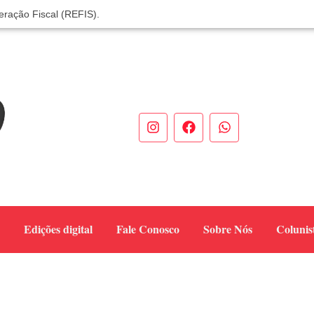
eração Fiscal (REFIS).
 você! Itapoá – SC.
odas neste sábado
de Mulheres Empreendedoras ✨
eendedores em Itapoá
 verdadeiro sucesso em Itapoá
de dezembro
unidade sobre sinais e cuidados
ela dengue e alerta para aumento de casos
cia do titular
Edições digital
Fale Conosco
Sobre Nós
Colunis