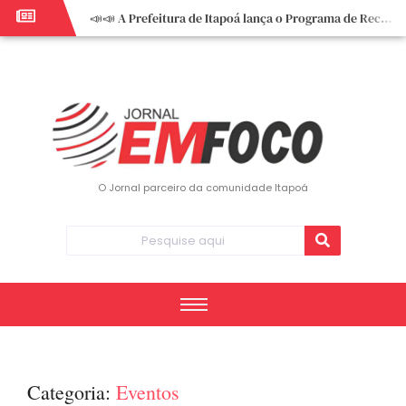
📣📣 A Prefeitura de Itapoá lança o Programa de Recuperação Fiscal (REFIS).
📢 Empreendedor do turismo, esta oportunidade é para você! Itapoá – SC.
🏍️ 3º Itapoá Moto Fest reúne apaixonados por duas rodas neste sábado
✨ A CDL de Itapoá convida você para o 8º Encontro de Mulheres Empreendedoras ✨
Workshop sobre atendimento encantador inspira empreendedores em Itapoá
Workshop “Modelo Disney de Encantar Clientes” foi um verdadeiro sucesso em Itapoá
Votação dos Concursos de Natal segue aberta até 20 de dezembro
O Jornal parceiro da comunidade Itapoá
Você sabe o que é eritema? UBS do Paese orienta comunidade sobre sinais e cuidados
Vigilância Epidemiológica monitora mortes causadas pela dengue e alerta para aumento de casos
Vice-prefeito assume Prefeitura de Itapoá durante ausência do titular
Categoria:
Eventos