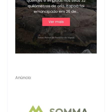
quentes e límpidas nos seus 32
quilômetros de orla. Itapoá foi
emancipado em 26 de…
Ver mais
Anúncio