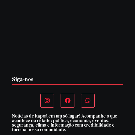
PF PRENDE MULHER POR EXPLORAÇÃO
SEXUAL EM ITAPOÁ
7 de agosto de 2026
Siga-nos
Notícias de Itapoá em um só lugar! Acompanhe o que
acontece na cidade: política, economia, eventos,
segurança, clima e Informação com credibilidade e
foco na nossa comunidade.