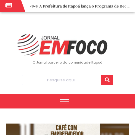
📣📣 A Prefeitura de Itapoá lança o Programa de Recuperação Fiscal (REFIS).
📢 Empreendedor do turismo, esta oportunidade é para você! Itapoá – SC.
🏍️ 3º Itapoá Moto Fest reúne apaixonados por duas rodas neste sábado
✨ A CDL de Itapoá convida você para o 8º Encontro de Mulheres Empreendedoras ✨
Workshop sobre atendimento encantador inspira empreendedores em Itapoá
Workshop “Modelo Disney de Encantar Clientes” foi um verdadeiro sucesso em Itapoá
Votação dos Concursos de Natal segue aberta até 20 de dezembro
O Jornal parceiro da comunidade Itapoá
Você sabe o que é eritema? UBS do Paese orienta comunidade sobre sinais e cuidados
Vigilância Epidemiológica monitora mortes causadas pela dengue e alerta para aumento de casos
Vice-prefeito assume Prefeitura de Itapoá durante ausência do titular