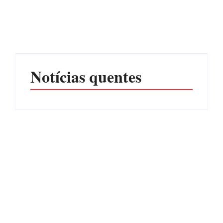
júri no meio da sessão em
Itapoá, e MPSC cobra mais
PF PRENDE MULHER
de R$ 120 mil por
POR EXPLORAÇÃO
prejuízos
SEXUAL EM ITAPOÁ
Por
Márcia Tavares
Por
Márcia Tavares
Notícias quentes
CONCESÃO DE LICENÇA
EDITAL – USUCAPIÃO
AMBIENTAL DE
EXTRAJUDICIAL
OPERAÇÃO Nº 064/2026
Por
Márcia Tavares
Por
Márcia Tavares