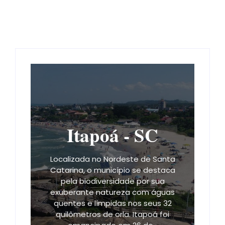
vagas visam atender à demanda de projetos culturais
e espaços...
Ler mais
Itapoá - SC
Localizada no Nordeste de Santa
Catarina, o município se destaca
pela biodiversidade por sua
exuberante natureza com águas
quentes e límpidas nos seus 32
quilômetros de orla. Itapoá foi