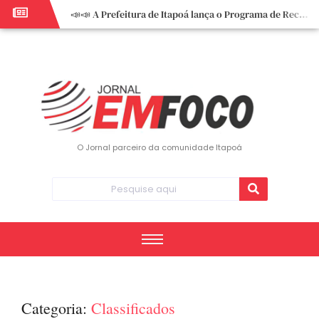
📣📣 A Prefeitura de Itapoá lança o Programa de Recuperação Fiscal (REFIS).
📢 Empreendedor do turismo, esta oportunidade é para você! Itapoá – SC.
🏍️ 3º Itapoá Moto Fest reúne apaixonados por duas rodas neste sábado
✨ A CDL de Itapoá convida você para o 8º Encontro de Mulheres Empreendedoras ✨
Workshop sobre atendimento encantador inspira empreendedores em Itapoá
Workshop “Modelo Disney de Encantar Clientes” foi um verdadeiro sucesso em Itapoá
Votação dos Concursos de Natal segue aberta até 20 de dezembro
O Jornal parceiro da comunidade Itapoá
Você sabe o que é eritema? UBS do Paese orienta comunidade sobre sinais e cuidados
Vigilância Epidemiológica monitora mortes causadas pela dengue e alerta para aumento de casos
Vice-prefeito assume Prefeitura de Itapoá durante ausência do titular
Categoria:
Classificados