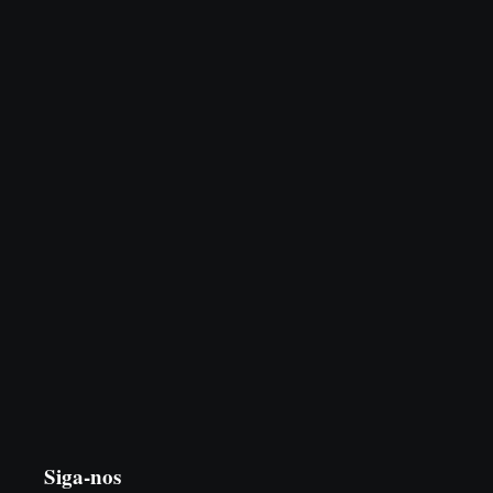
Advogados abandonam júri no meio da sessão em Itapoá,
e MPSC cobra mais de R$ 120 mil por prejuízos
7 de agosto de 2026
PF PRENDE MULHER POR EXPLORAÇÃO
SEXUAL EM ITAPOÁ
7 de agosto de 2026
Siga-nos