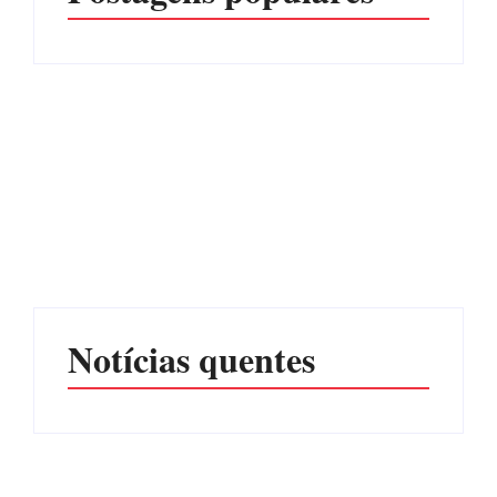
Advogados abandonam
júri no meio da sessão em
Itapoá, e MPSC cobra mais
PF PRENDE MULHER
de R$ 120 mil por
POR EXPLORAÇÃO
prejuízos
SEXUAL EM ITAPOÁ
Por
Márcia Tavares
Por
Márcia Tavares
Notícias quentes