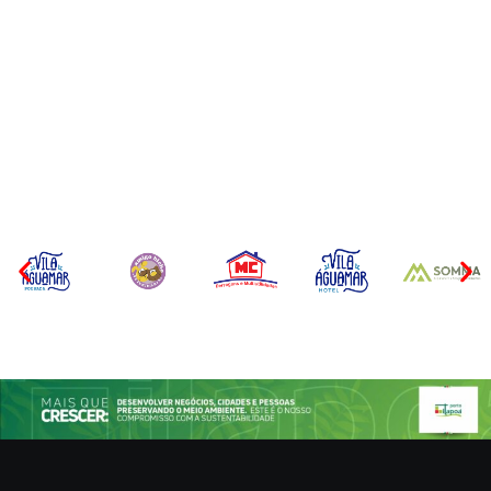
CONCESÃO DE LICENÇA
EDITAL – USUCAPIÃO
AMBIENTAL DE
EXTRAJUDICIAL
OPERAÇÃO Nº 064/2026
Por
Márcia Tavares
Por
Márcia Tavares