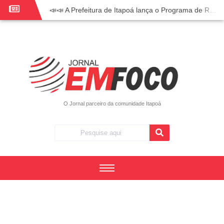
📣📣 A Prefeitura de Itapoá lança o Programa de Recuperação Fiscal (REFIS).
📢 Empreendedor do turismo, esta oportunidade é para você! Itapoá – SC.
🏍️ 3º Itapoá Moto Fest reúne apaixonados por duas rodas neste sábado
✨ A CDL de Itapoá convida você para o 8º Encontro de Mulheres Empreendedoras ✨
Workshop sobre atendimento encantador inspira empreendedores em Itapoá
Workshop “Modelo Disney de Encantar Clientes” foi um verdadeiro sucesso em Itapoá
Votação dos Concursos de Natal segue aberta até 20 de dezembro
O Jornal parceiro da comunidade Itapoá
Você sabe o que é eritema? UBS do Paese orienta comunidade sobre sinais e cuidados
Vigilância Epidemiológica monitora mortes causadas pela dengue e alerta para aumento de casos
Vice-prefeito assume Prefeitura de Itapoá durante ausência do titular