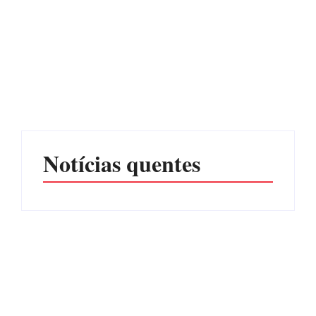
Advogados abandonam
júri no meio da sessão em
Itapoá, e MPSC cobra mais
PF PRENDE MULHER
de R$ 120 mil por
POR EXPLORAÇÃO
prejuízos
SEXUAL EM ITAPOÁ
Por
Márcia Tavares
Por
Márcia Tavares
Notícias quentes
CONCESÃO DE LICENÇA
EDITAL – USUCAPIÃO
AMBIENTAL DE