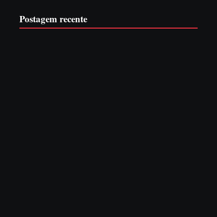
Postagem recente
Advogados abandonam júri no meio da sessão em Itapoá,
e MPSC cobra mais de R$ 120 mil por prejuízos
7 de agosto de 2026