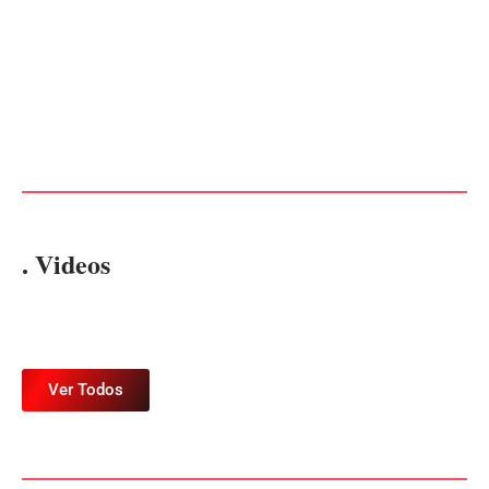
Advogados abandonam júri
no meio da sessão em
PF PRENDE MULHER POR
Itapoá, e MPSC cobra mais
EXPLORAÇÃO SEXUAL
de R$ 120 mil por prejuízos
EM ITAPOÁ
Por
Márcia Tavares
Por
Márcia Tavares
. Videos
Ver Todos