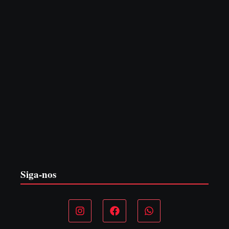
PF PRENDE MULHER POR EXPLORAÇÃO
SEXUAL EM ITAPOÁ
7 de agosto de 2026
Siga-nos