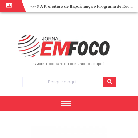
📣📣 A Prefeitura de Itapoá lança o Programa de Recuperação Fiscal (REFIS).
📢 Empreendedor do turismo, esta oportunidade é para você! Itapoá – SC.
🏍️ 3º Itapoá Moto Fest reúne apaixonados por duas rodas neste sábado
✨ A CDL de Itapoá convida você para o 8º Encontro de Mulheres Empreendedoras ✨
Workshop sobre atendimento encantador inspira empreendedores em Itapoá
Workshop “Modelo Disney de Encantar Clientes” foi um verdadeiro sucesso em Itapoá
Votação dos Concursos de Natal segue aberta até 20 de dezembro
O Jornal parceiro da comunidade Itapoá
Você sabe o que é eritema? UBS do Paese orienta comunidade sobre sinais e cuidados
Vigilância Epidemiológica monitora mortes causadas pela dengue e alerta para aumento de casos
Vice-prefeito assume Prefeitura de Itapoá durante ausência do titular