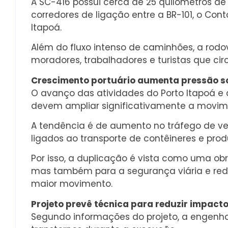
A SC-416 possui cerca de 25 quilômetros de
corredores de ligação entre a BR-101, o Con
Itapoá.
Além do fluxo intenso de caminhões, a rodo
moradores, trabalhadores e turistas que circ
Crescimento portuário aumenta pressão so
O avanço das atividades do Porto Itapoá e 
devem ampliar significativamente a movim
A tendência é de aumento no tráfego de v
ligados ao transporte de contêineres e pro
Por isso, a duplicação é vista como uma ob
mas também para a segurança viária e re
maior movimento.
Projeto prevê técnica para reduzir impacto
Segundo informações do projeto, a engenhar