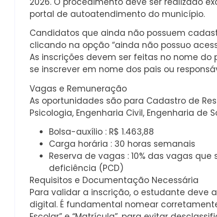
2026. O procedimento deve ser realizado ex
portal de autoatendimento do município.
Candidatos que ainda não possuem cadastro
clicando na opção “ainda não possuo acesso
As inscrições devem ser feitas no nome do
se inscrever em nome dos pais ou responsáv
Vagas e Remuneração
As oportunidades são para Cadastro de Res
Psicologia, Engenharia Civil, Engenharia de 
Bolsa-auxílio : R$ 1.463,88
Carga horária : 30 horas semanais
Reserva de vagas : 10% das vagas que
deficiência (PCD)
Requisitos e Documentação Necessária
Para validar a inscrição, o estudante dev
digital. É fundamental nomear corretamente o
Escolar” e “Matrícula”, para evitar desclassif