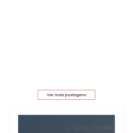
Porto de Itapoá mira nova
expansão e reforça papel
estratégico na economia do Norte
catarinense
27 de fevereiro de 2026
Márcia Tavares
O Porto de Itapoá já se movimenta para uma nova
fase de crescimento, acompanhando o avanço
constante da movimentação de contêineres no litoral
catarinense. Após anos de expansão e investimentos
bilionários, o terminal...
Ler mais
Ver mais postagens