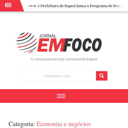
📣📣 A Prefeitura de Itapoá lança o Programa de Recuperação Fiscal (REFIS).
📢 Empreendedor do turismo, esta oportunidade é para você! Itapoá – SC.
🏍️ 3º Itapoá Moto Fest reúne apaixonados por duas rodas neste sábado
✨ A CDL de Itapoá convida você para o 8º Encontro de Mulheres Empreendedoras ✨
Workshop sobre atendimento encantador inspira empreendedores em Itapoá
Workshop “Modelo Disney de Encantar Clientes” foi um verdadeiro sucesso em Itapoá
Votação dos Concursos de Natal segue aberta até 20 de dezembro
O Jornal parceiro da comunidade Itapoá
Você sabe o que é eritema? UBS do Paese orienta comunidade sobre sinais e cuidados
Vigilância Epidemiológica monitora mortes causadas pela dengue e alerta para aumento de casos
Vice-prefeito assume Prefeitura de Itapoá durante ausência do titular
Categoria:
Economia e negócios