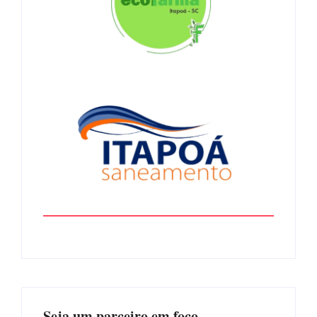
Seja um parceiro em foco