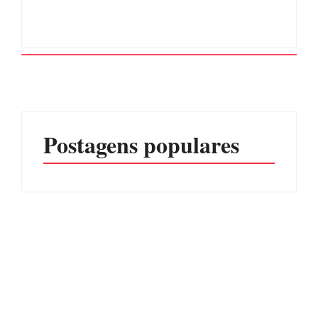
Postagens populares
CONCESÃO DE LICENÇA
EDITAL – USUCAPIÃO
AMBIENTAL DE
EXTRAJUDICIAL
OPERAÇÃO Nº 064/2026