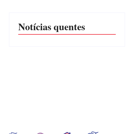
Por
Márcia Tavares
Por
Márcia Tavares
Notícias quentes
Operação da Polícia Civil
Itapoá abre oficialmente o
desarticula esquema de
Surf Festival nesta quinta-
tráfico de aves silvestres em
feira (6) no Mercado
Joinville e Garuva
Municipal
Por
Márcia Tavares
Por
Márcia Tavares