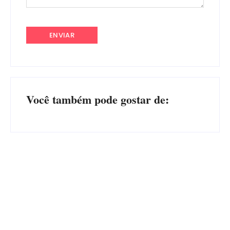
Você também pode gostar de:
CONCESÃO DE LICENÇA
EDITAL – USUCAPIÃO
AMBIENTAL DE
EXTRAJUDICIAL
OPERAÇÃO Nº 064/2026
Por
Márcia Tavares
Por
Márcia Tavares