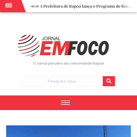
📣📣 A Prefeitura de Itapoá lança o Programa de Recuperação Fiscal (REFIS).
📢 Empreendedor do turismo, esta oportunidade é para você! Itapoá – SC.
🏍️ 3º Itapoá Moto Fest reúne apaixonados por duas rodas neste sábado
✨ A CDL de Itapoá convida você para o 8º Encontro de Mulheres Empreendedoras ✨
Workshop sobre atendimento encantador inspira empreendedores em Itapoá
Workshop “Modelo Disney de Encantar Clientes” foi um verdadeiro sucesso em Itapoá
Votação dos Concursos de Natal segue aberta até 20 de dezembro
O Jornal parceiro da comunidade Itapoá
Você sabe o que é eritema? UBS do Paese orienta comunidade sobre sinais e cuidados
Vigilância Epidemiológica monitora mortes causadas pela dengue e alerta para aumento de casos
Vice-prefeito assume Prefeitura de Itapoá durante ausência do titular