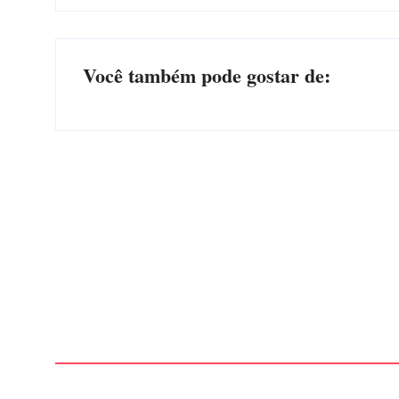
Você também pode gostar de:
Advogados abandonam júri no meio da sessão em
Itapoá, e MPSC cobra mais de R$ 120 mil por
prejuízos
Por
Márcia Tavares
-
7 de agosto de 2026