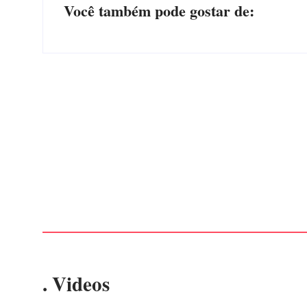
Você também pode gostar de:
Advogados abandonam júri no meio da sessão em
Itapoá, e MPSC cobra mais de R$ 120 mil por
prejuízos
Por
Márcia Tavares
-
7 de agosto de 2026
. Videos