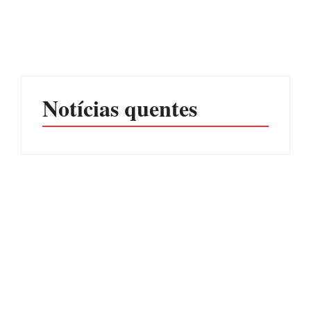
CONCESÃO DE LICENÇA
EDITAL – USUCAPIÃO
AMBIENTAL DE
EXTRAJUDICIAL
OPERAÇÃO Nº 064/2026
Por
Márcia Tavares
Por
Márcia Tavares
Notícias quentes
Operação da Polícia Civil
Itapoá abre oficialmente o
desarticula esquema de
Surf Festival nesta quinta-
tráfico de aves silvestres em
feira (6) no Mercado
Joinville e Garuva
Municipal
Por
Márcia Tavares
Por
Márcia Tavares