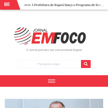
📣📣 A Prefeitura de Itapoá lança o Programa de Recuperação Fiscal (REFIS).
📢 Empreendedor do turismo, esta oportunidade é para você! Itapoá – SC.
🏍️ 3º Itapoá Moto Fest reúne apaixonados por duas rodas neste sábado
✨ A CDL de Itapoá convida você para o 8º Encontro de Mulheres Empreendedoras ✨
Workshop sobre atendimento encantador inspira empreendedores em Itapoá
Workshop “Modelo Disney de Encantar Clientes” foi um verdadeiro sucesso em Itapoá
Votação dos Concursos de Natal segue aberta até 20 de dezembro
O Jornal parceiro da comunidade Itapoá
Você sabe o que é eritema? UBS do Paese orienta comunidade sobre sinais e cuidados
Vigilância Epidemiológica monitora mortes causadas pela dengue e alerta para aumento de casos
Vice-prefeito assume Prefeitura de Itapoá durante ausência do titular