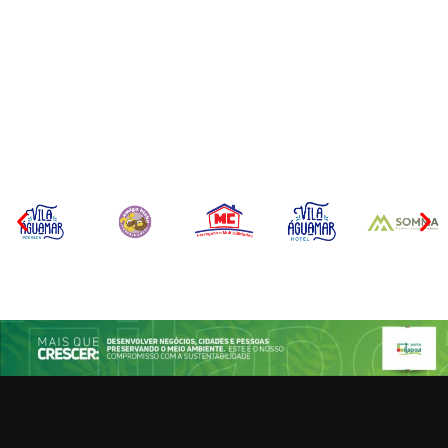
CONCESÃO DE LICENÇA
EDITAL – USUCAPIÃO
AMBIENTAL DE
EXTRAJUDICIAL
OPERAÇÃO Nº 064/2026
Por
Márcia Tavares
Por
Márcia Tavares