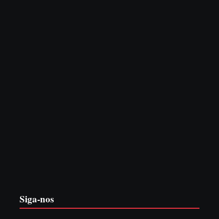
7 de agosto de 2026
PF PRENDE MULHER POR EXPLORAÇÃO
SEXUAL EM ITAPOÁ
7 de agosto de 2026
Siga-nos