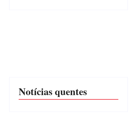
Advogados abandonam
júri no meio da sessão em
Itapoá, e MPSC cobra mais
PF PRENDE MULHER
de R$ 120 mil por
POR EXPLORAÇÃO
prejuízos
SEXUAL EM ITAPOÁ
Por
Márcia Tavares
Por
Márcia Tavares
Notícias quentes