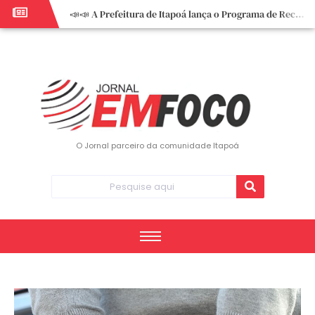
📣📣 A Prefeitura de Itapoá lança o Programa de Recuperação Fiscal (REFIS).
📢 Empreendedor do turismo, esta oportunidade é para você! Itapoá – SC.
🏍️ 3º Itapoá Moto Fest reúne apaixonados por duas rodas neste sábado
✨ A CDL de Itapoá convida você para o 8º Encontro de Mulheres Empreendedoras ✨
Workshop sobre atendimento encantador inspira empreendedores em Itapoá
Workshop “Modelo Disney de Encantar Clientes” foi um verdadeiro sucesso em Itapoá
Votação dos Concursos de Natal segue aberta até 20 de dezembro
O Jornal parceiro da comunidade Itapoá
Você sabe o que é eritema? UBS do Paese orienta comunidade sobre sinais e cuidados
Vigilância Epidemiológica monitora mortes causadas pela dengue e alerta para aumento de casos
Vice-prefeito assume Prefeitura de Itapoá durante ausência do titular