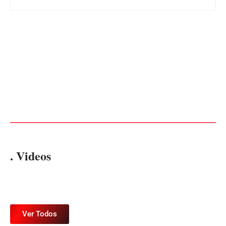
Advogados abandonam júri
no meio da sessão em
PF PRENDE MULHER POR
Itapoá, e MPSC cobra mais
EXPLORAÇÃO SEXUAL
de R$ 120 mil por prejuízos
EM ITAPOÁ
Por
Márcia Tavares
Por
Márcia Tavares
. Videos
Ver Todos