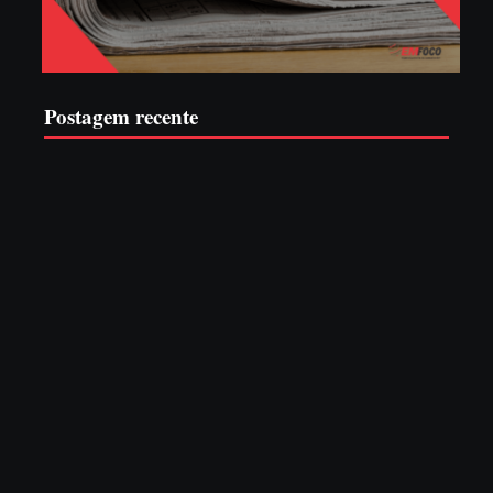
Postagem recente
Advogados abandonam júri no meio da sessão em Itapoá,
e MPSC cobra mais de R$ 120 mil por prejuízos