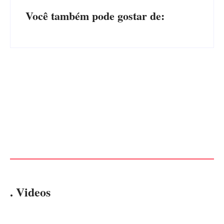
Você também pode gostar de:
Advogados abandonam júri
no meio da sessão em
PF PRENDE MULHER POR
Itapoá, e MPSC cobra mais
EXPLORAÇÃO SEXUAL
de R$ 120 mil por prejuízos
EM ITAPOÁ
Por
Márcia Tavares
Por
Márcia Tavares
. Videos