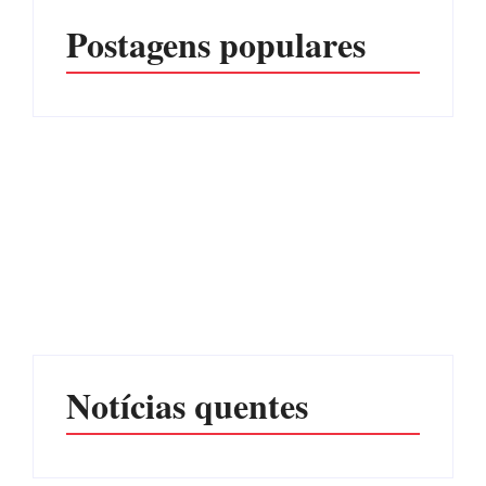
Postagens populares
Advogados abandonam
júri no meio da sessão em
Itapoá, e MPSC cobra mais
PF PRENDE MULHER
de R$ 120 mil por
POR EXPLORAÇÃO
prejuízos
SEXUAL EM ITAPOÁ
Por
Márcia Tavares
Por
Márcia Tavares
Notícias quentes