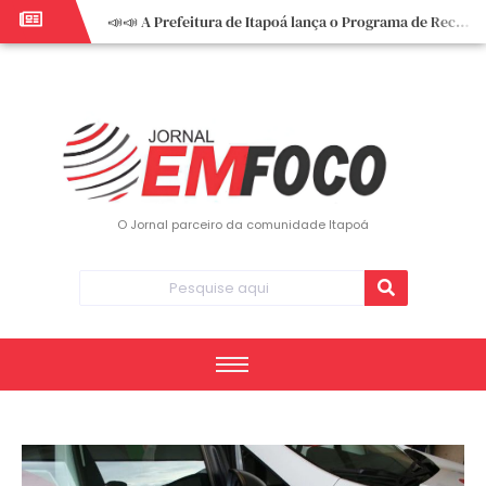
📣📣 A Prefeitura de Itapoá lança o Programa de Recuperação Fiscal (REFIS).
📢 Empreendedor do turismo, esta oportunidade é para você! Itapoá – SC.
🏍️ 3º Itapoá Moto Fest reúne apaixonados por duas rodas neste sábado
✨ A CDL de Itapoá convida você para o 8º Encontro de Mulheres Empreendedoras ✨
Workshop sobre atendimento encantador inspira empreendedores em Itapoá
Workshop “Modelo Disney de Encantar Clientes” foi um verdadeiro sucesso em Itapoá
Votação dos Concursos de Natal segue aberta até 20 de dezembro
O Jornal parceiro da comunidade Itapoá
Você sabe o que é eritema? UBS do Paese orienta comunidade sobre sinais e cuidados
Vigilância Epidemiológica monitora mortes causadas pela dengue e alerta para aumento de casos
Vice-prefeito assume Prefeitura de Itapoá durante ausência do titular