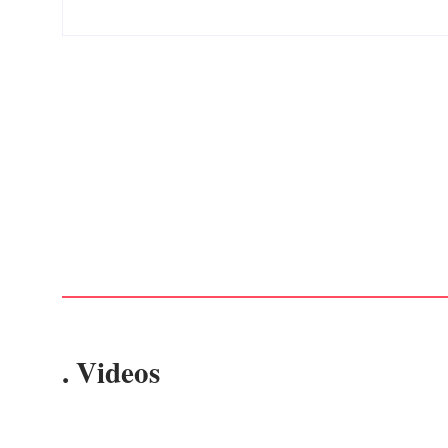
Advogados abandonam júri no meio da sessão em
Itapoá, e MPSC cobra mais de R$ 120 mil por
prejuízos
Por
Márcia Tavares
-
7 de agosto de 2026
. Videos