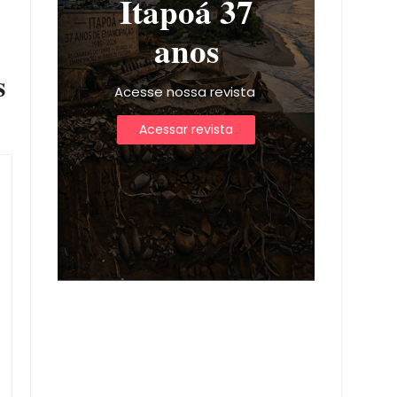
Itapoá 37
anos
s
Acesse nossa revista
Acessar revista