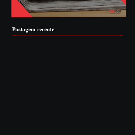
Postagem recente
Advogados abandonam júri no meio da sessão em Itapoá,
e MPSC cobra mais de R$ 120 mil por prejuízos