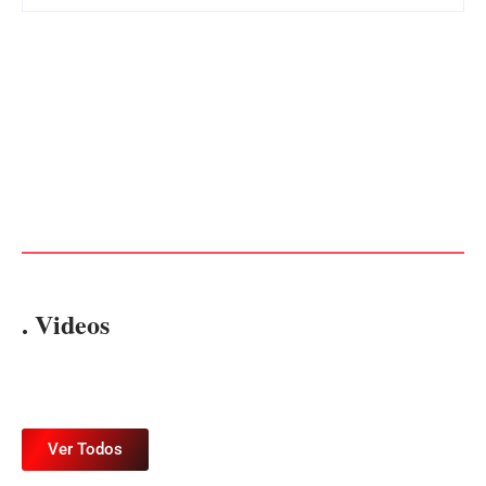
Advogados abandonam júri
no meio da sessão em
PF PRENDE MULHER POR
Itapoá, e MPSC cobra mais
EXPLORAÇÃO SEXUAL
de R$ 120 mil por prejuízos
EM ITAPOÁ
Por
Márcia Tavares
Por
Márcia Tavares
. Videos
Ver Todos