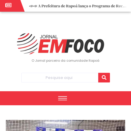
📣📣 A Prefeitura de Itapoá lança o Programa de Recuperação Fiscal (REFIS).
📢 Empreendedor do turismo, esta oportunidade é para você! Itapoá – SC.
🏍️ 3º Itapoá Moto Fest reúne apaixonados por duas rodas neste sábado
✨ A CDL de Itapoá convida você para o 8º Encontro de Mulheres Empreendedoras ✨
Workshop sobre atendimento encantador inspira empreendedores em Itapoá
Workshop “Modelo Disney de Encantar Clientes” foi um verdadeiro sucesso em Itapoá
Votação dos Concursos de Natal segue aberta até 20 de dezembro
O Jornal parceiro da comunidade Itapoá
Você sabe o que é eritema? UBS do Paese orienta comunidade sobre sinais e cuidados
Vigilância Epidemiológica monitora mortes causadas pela dengue e alerta para aumento de casos
Vice-prefeito assume Prefeitura de Itapoá durante ausência do titular