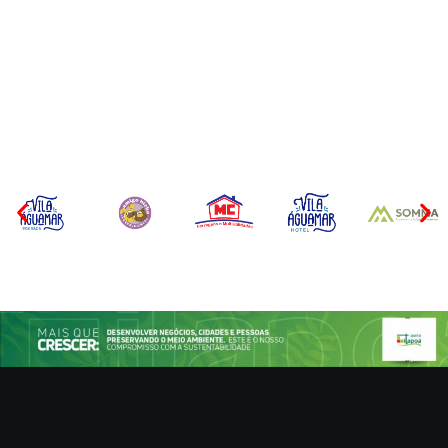
CONCESÃO DE LICENÇA
EDITAL – USUCAPIÃO
AMBIENTAL DE
EXTRAJUDICIAL
OPERAÇÃO Nº 064/2026
Por
Márcia Tavares
Por
Márcia Tavares