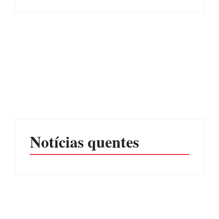
Advogados abandonam
júri no meio da sessão em
Itapoá, e MPSC cobra mais
PF PRENDE MULHER
de R$ 120 mil por
POR EXPLORAÇÃO
prejuízos
SEXUAL EM ITAPOÁ
Por
Márcia Tavares
Por
Márcia Tavares
Notícias quentes