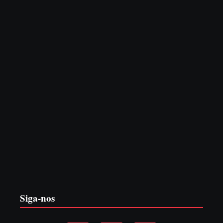
7 de agosto de 2026
PF PRENDE MULHER POR EXPLORAÇÃO
SEXUAL EM ITAPOÁ
7 de agosto de 2026
Siga-nos