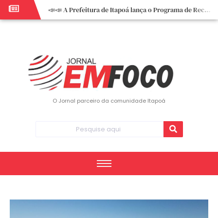
📣📣 A Prefeitura de Itapoá lança o Programa de Recuperação Fiscal (REFIS).
📢 Empreendedor do turismo, esta oportunidade é para você! Itapoá – SC.
🏍️ 3º Itapoá Moto Fest reúne apaixonados por duas rodas neste sábado
✨ A CDL de Itapoá convida você para o 8º Encontro de Mulheres Empreendedoras ✨
Workshop sobre atendimento encantador inspira empreendedores em Itapoá
Workshop “Modelo Disney de Encantar Clientes” foi um verdadeiro sucesso em Itapoá
Votação dos Concursos de Natal segue aberta até 20 de dezembro
O Jornal parceiro da comunidade Itapoá
Você sabe o que é eritema? UBS do Paese orienta comunidade sobre sinais e cuidados
Vigilância Epidemiológica monitora mortes causadas pela dengue e alerta para aumento de casos
Vice-prefeito assume Prefeitura de Itapoá durante ausência do titular