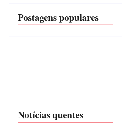
Postagens populares
Advogados abandonam
júri no meio da sessão em
Itapoá, e MPSC cobra mais
PF PRENDE MULHER
de R$ 120 mil por
POR EXPLORAÇÃO
prejuízos
SEXUAL EM ITAPOÁ
Por
Márcia Tavares
Por
Márcia Tavares
Notícias quentes