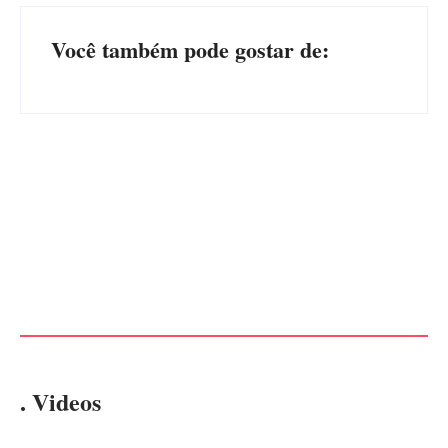
Você também pode gostar de:
Advogados abandonam júri
no meio da sessão em
PF PRENDE MULHER POR
Itapoá, e MPSC cobra mais
EXPLORAÇÃO SEXUAL
de R$ 120 mil por prejuízos
EM ITAPOÁ
Por
Márcia Tavares
Por
Márcia Tavares
. Videos