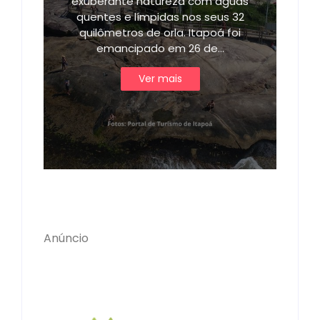
exuberante natureza com águas
quentes e límpidas nos seus 32
quilômetros de orla. Itapoá foi
emancipado em 26 de…
Ver mais
Anúncio