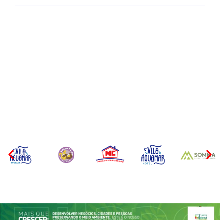
CONCESÃO DE LICENÇA
EDITAL – USUCAPIÃO
AMBIENTAL DE
EXTRAJUDICIAL
OPERAÇÃO Nº 064/2026
Por
Márcia Tavares
Por
Márcia Tavares