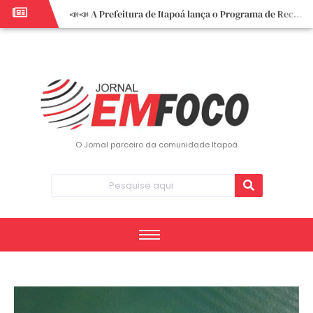
📣📣 A Prefeitura de Itapoá lança o Programa de Recuperação Fiscal (REFIS).
📢 Empreendedor do turismo, esta oportunidade é para você! Itapoá – SC.
🏍️ 3º Itapoá Moto Fest reúne apaixonados por duas rodas neste sábado
✨ A CDL de Itapoá convida você para o 8º Encontro de Mulheres Empreendedoras ✨
Workshop sobre atendimento encantador inspira empreendedores em Itapoá
Workshop “Modelo Disney de Encantar Clientes” foi um verdadeiro sucesso em Itapoá
Votação dos Concursos de Natal segue aberta até 20 de dezembro
O Jornal parceiro da comunidade Itapoá
Você sabe o que é eritema? UBS do Paese orienta comunidade sobre sinais e cuidados
Vigilância Epidemiológica monitora mortes causadas pela dengue e alerta para aumento de casos
Vice-prefeito assume Prefeitura de Itapoá durante ausência do titular