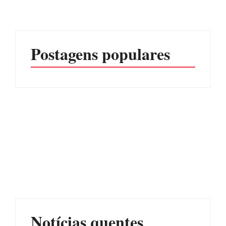
Postagens populares
Advogados abandonam
júri no meio da sessão em
Itapoá, e MPSC cobra mais
PF PRENDE MULHER
de R$ 120 mil por
POR EXPLORAÇÃO
prejuízos
SEXUAL EM ITAPOÁ
Por
Márcia Tavares
Por
Márcia Tavares
Notícias quentes