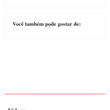
Você também pode gostar de:
Advogados abandonam júri
no meio da sessão em
PF PRENDE MULHER POR
Itapoá, e MPSC cobra mais
EXPLORAÇÃO SEXUAL
de R$ 120 mil por prejuízos
EM ITAPOÁ
Por
Márcia Tavares
Por
Márcia Tavares