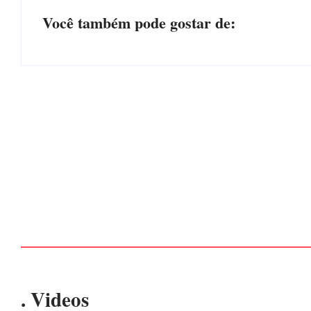
Você também pode gostar de:
PF PRENDE MULHER POR EXPLORAÇÃO
SEXUAL EM ITAPOÁ
Por
Márcia Tavares
-
7 de agosto de 2026
. Videos