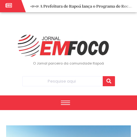
📣📣 A Prefeitura de Itapoá lança o Programa de Recuperação Fiscal (REFIS).
📢 Empreendedor do turismo, esta oportunidade é para você! Itapoá – SC.
🏍️ 3º Itapoá Moto Fest reúne apaixonados por duas rodas neste sábado
✨ A CDL de Itapoá convida você para o 8º Encontro de Mulheres Empreendedoras ✨
Workshop sobre atendimento encantador inspira empreendedores em Itapoá
Workshop “Modelo Disney de Encantar Clientes” foi um verdadeiro sucesso em Itapoá
Votação dos Concursos de Natal segue aberta até 20 de dezembro
O Jornal parceiro da comunidade Itapoá
Você sabe o que é eritema? UBS do Paese orienta comunidade sobre sinais e cuidados
Vigilância Epidemiológica monitora mortes causadas pela dengue e alerta para aumento de casos
Vice-prefeito assume Prefeitura de Itapoá durante ausência do titular