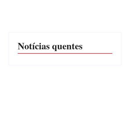
júri no meio da sessão em
Itapoá, e MPSC cobra mais
PF PRENDE MULHER
de R$ 120 mil por
POR EXPLORAÇÃO
prejuízos
SEXUAL EM ITAPOÁ
Por
Márcia Tavares
Por
Márcia Tavares
Notícias quentes
CONCESÃO DE LICENÇA
EDITAL – USUCAPIÃO
AMBIENTAL DE
EXTRAJUDICIAL
OPERAÇÃO Nº 064/2026
Por
Márcia Tavares
Por
Márcia Tavares