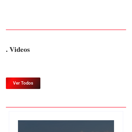
no meio da sessão em
PF PRENDE MULHER POR
Itapoá, e MPSC cobra mais
EXPLORAÇÃO SEXUAL
de R$ 120 mil por prejuízos
EM ITAPOÁ
Por
Márcia Tavares
Por
Márcia Tavares
. Videos
Ver Todos