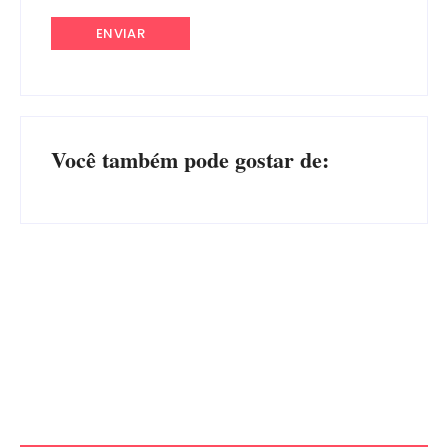
Você também pode gostar de:
Advogados abandonam júri
no meio da sessão em
PF PRENDE MULHER POR
Itapoá, e MPSC cobra mais
EXPLORAÇÃO SEXUAL
de R$ 120 mil por prejuízos
EM ITAPOÁ
Por
Márcia Tavares
Por
Márcia Tavares