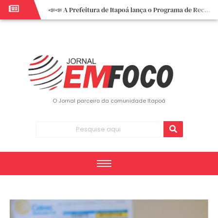
📣📣 A Prefeitura de Itapoá lança o Programa de Recuperação Fiscal (REFIS).
📢 Empreendedor do turismo, esta oportunidade é para você! Itapoá – SC.
🏍️ 3º Itapoá Moto Fest reúne apaixonados por duas rodas neste sábado
✨ A CDL de Itapoá convida você para o 8º Encontro de Mulheres Empreendedoras ✨
Workshop sobre atendimento encantador inspira empreendedores em Itapoá
Workshop “Modelo Disney de Encantar Clientes” foi um verdadeiro sucesso em Itapoá
Votação dos Concursos de Natal segue aberta até 20 de dezembro
O Jornal parceiro da comunidade Itapoá
Você sabe o que é eritema? UBS do Paese orienta comunidade sobre sinais e cuidados
Vigilância Epidemiológica monitora mortes causadas pela dengue e alerta para aumento de casos
Vice-prefeito assume Prefeitura de Itapoá durante ausência do titular