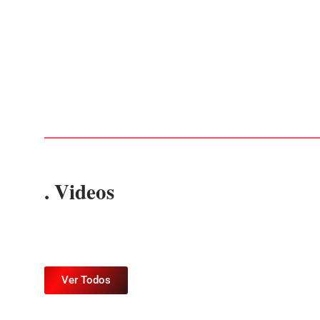
Advogados abandonam júri no meio da sessão em
Itapoá, e MPSC cobra mais de R$ 120 mil por
prejuízos
Por
Márcia Tavares
-
7 de agosto de 2026
. Videos
Ver Todos