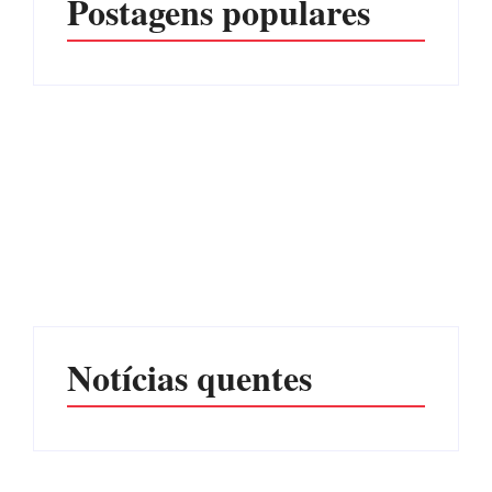
Postagens populares
Advogados abandonam
júri no meio da sessão em
Itapoá, e MPSC cobra mais
PF PRENDE MULHER
de R$ 120 mil por
POR EXPLORAÇÃO
prejuízos
SEXUAL EM ITAPOÁ
Por
Márcia Tavares
Por
Márcia Tavares
Notícias quentes