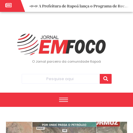
📣📣 A Prefeitura de Itapoá lança o Programa de Recuperação Fiscal (REFIS).
📢 Empreendedor do turismo, esta oportunidade é para você! Itapoá – SC.
🏍️ 3º Itapoá Moto Fest reúne apaixonados por duas rodas neste sábado
✨ A CDL de Itapoá convida você para o 8º Encontro de Mulheres Empreendedoras ✨
Workshop sobre atendimento encantador inspira empreendedores em Itapoá
Workshop “Modelo Disney de Encantar Clientes” foi um verdadeiro sucesso em Itapoá
Votação dos Concursos de Natal segue aberta até 20 de dezembro
O Jornal parceiro da comunidade Itapoá
Você sabe o que é eritema? UBS do Paese orienta comunidade sobre sinais e cuidados
Vigilância Epidemiológica monitora mortes causadas pela dengue e alerta para aumento de casos
Vice-prefeito assume Prefeitura de Itapoá durante ausência do titular