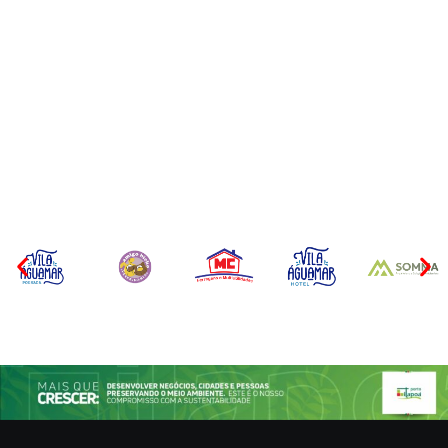
CONCESÃO DE LICENÇA
EDITAL – USUCAPIÃO
AMBIENTAL DE
EXTRAJUDICIAL
OPERAÇÃO Nº 064/2026
Por
Márcia Tavares
Por
Márcia Tavares