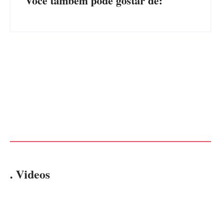
Você também pode gostar de:
Advogados abandonam júri
no meio da sessão em
PF PRENDE MULHER POR
Itapoá, e MPSC cobra mais
EXPLORAÇÃO SEXUAL
de R$ 120 mil por prejuízos
EM ITAPOÁ
Por
Márcia Tavares
Por
Márcia Tavares
. Videos