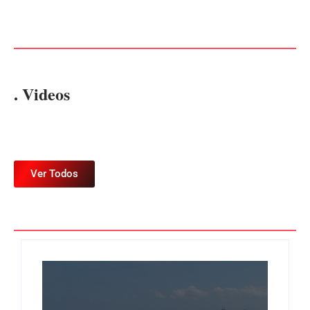
Joinville e Garuva
Municipal
Por
Márcia Tavares
Por
Márcia Tavares
. Videos
Ver Todos