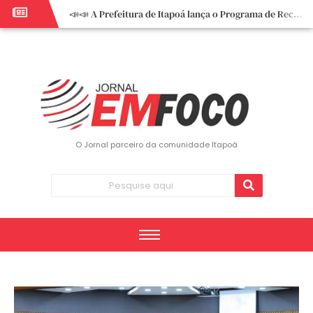
📣📣 A Prefeitura de Itapoá lança o Programa de Recuperação Fiscal (REFIS).
📢 Empreendedor do turismo, esta oportunidade é para você! Itapoá – SC.
🏍️ 3º Itapoá Moto Fest reúne apaixonados por duas rodas neste sábado
✨ A CDL de Itapoá convida você para o 8º Encontro de Mulheres Empreendedoras ✨
Workshop sobre atendimento encantador inspira empreendedores em Itapoá
Workshop “Modelo Disney de Encantar Clientes” foi um verdadeiro sucesso em Itapoá
Votação dos Concursos de Natal segue aberta até 20 de dezembro
O Jornal parceiro da comunidade Itapoá
Você sabe o que é eritema? UBS do Paese orienta comunidade sobre sinais e cuidados
Vigilância Epidemiológica monitora mortes causadas pela dengue e alerta para aumento de casos
Vice-prefeito assume Prefeitura de Itapoá durante ausência do titular