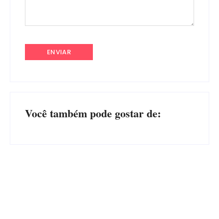
Você também pode gostar de:
Operação da Polícia Civil
Itapoá abre oficialmente o
desarticula esquema de
Surf Festival nesta quinta-
tráfico de aves silvestres em
feira (6) no Mercado