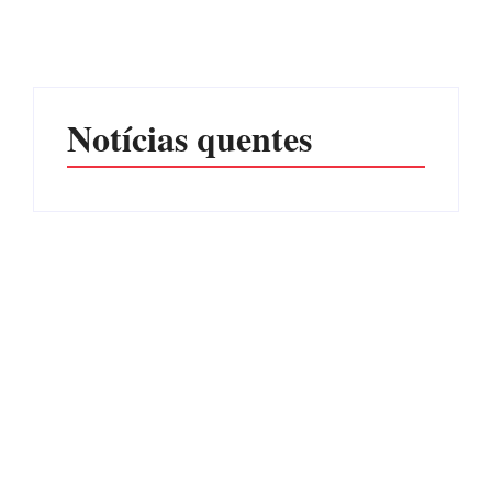
tráfico de aves silvestres em
feira (6) no Mercado
Joinville e Garuva
Municipal
Por
Márcia Tavares
Por
Márcia Tavares
Notícias quentes
Itapoá terá curso para
Filhote de tubarão é
formação de guarda-vidas
encontrado morto em praia
voluntários para a
de São Francisco do Sul
temporada de verão
Por
Márcia Tavares
Por
Márcia Tavares