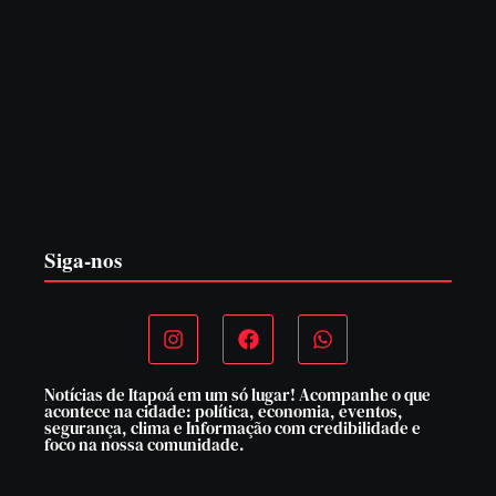
Itapoá abre oficialmente o Surf Festival nesta quinta-feira
(6) no Mercado Municipal
5 de agosto de 2026
Siga-nos
Notícias de Itapoá em um só lugar! Acompanhe o que
acontece na cidade: política, economia, eventos,
segurança, clima e Informação com credibilidade e
foco na nossa comunidade.