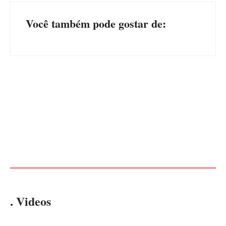
Você também pode gostar de:
CONCESÃO DE LICENÇA
EDITAL – USUCAPIÃO
AMBIENTAL DE
EXTRAJUDICIAL
OPERAÇÃO Nº 064/2026
Por
Márcia Tavares
Por
Márcia Tavares
. Videos