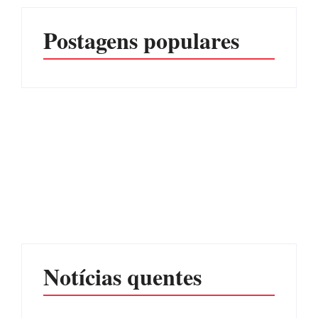
Postagens populares
CONCESÃO DE LICENÇA
EDITAL – USUCAPIÃO
AMBIENTAL DE
EXTRAJUDICIAL
OPERAÇÃO Nº 064/2026
Por
Márcia Tavares
Por
Márcia Tavares
Notícias quentes