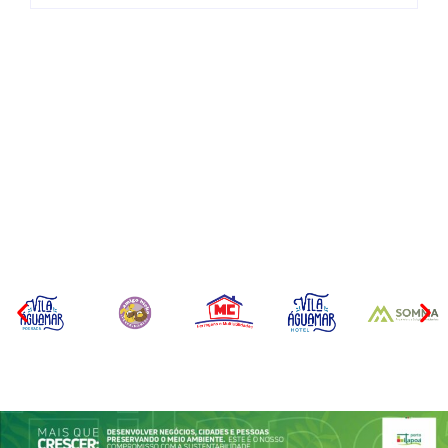
Operação da Polícia Civil
Itapoá abre oficialmente o
desarticula esquema de
Surf Festival nesta quinta-
tráfico de aves silvestres em
feira (6) no Mercado
Joinville e Garuva
Municipal
Por
Márcia Tavares
Por
Márcia Tavares