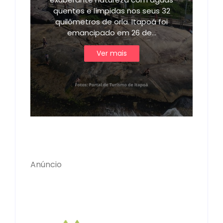
quentes e límpidas nos seus 32
quilômetros de orla. Itapoá foi
emancipado em 26 de…
Ver mais
Anúncio