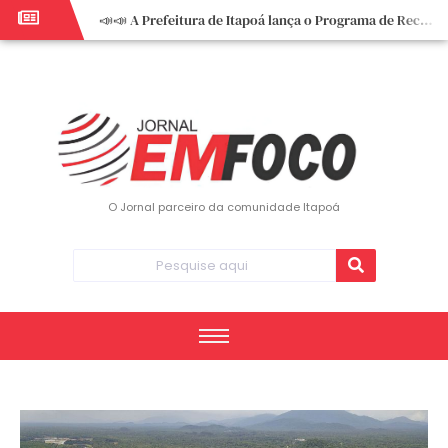
📣📣 A Prefeitura de Itapoá lança o Programa de Recuperação Fiscal (REFIS).
📢 Empreendedor do turismo, esta oportunidade é para você! Itapoá – SC.
🏍️ 3º Itapoá Moto Fest reúne apaixonados por duas rodas neste sábado
✨ A CDL de Itapoá convida você para o 8º Encontro de Mulheres Empreendedoras ✨
Workshop sobre atendimento encantador inspira empreendedores em Itapoá
Workshop “Modelo Disney de Encantar Clientes” foi um verdadeiro sucesso em Itapoá
Votação dos Concursos de Natal segue aberta até 20 de dezembro
O Jornal parceiro da comunidade Itapoá
Você sabe o que é eritema? UBS do Paese orienta comunidade sobre sinais e cuidados
Vigilância Epidemiológica monitora mortes causadas pela dengue e alerta para aumento de casos
Vice-prefeito assume Prefeitura de Itapoá durante ausência do titular