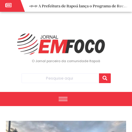
📣📣 A Prefeitura de Itapoá lança o Programa de Recuperação Fiscal (REFIS).
📢 Empreendedor do turismo, esta oportunidade é para você! Itapoá – SC.
🏍️ 3º Itapoá Moto Fest reúne apaixonados por duas rodas neste sábado
✨ A CDL de Itapoá convida você para o 8º Encontro de Mulheres Empreendedoras ✨
Workshop sobre atendimento encantador inspira empreendedores em Itapoá
Workshop “Modelo Disney de Encantar Clientes” foi um verdadeiro sucesso em Itapoá
Votação dos Concursos de Natal segue aberta até 20 de dezembro
O Jornal parceiro da comunidade Itapoá
Você sabe o que é eritema? UBS do Paese orienta comunidade sobre sinais e cuidados
Vigilância Epidemiológica monitora mortes causadas pela dengue e alerta para aumento de casos
Vice-prefeito assume Prefeitura de Itapoá durante ausência do titular