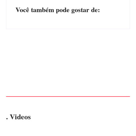
Você também pode gostar de:
Advogados abandonam júri
no meio da sessão em
PF PRENDE MULHER POR
Itapoá, e MPSC cobra mais
EXPLORAÇÃO SEXUAL
de R$ 120 mil por prejuízos
EM ITAPOÁ
Por
Márcia Tavares
Por
Márcia Tavares
. Videos