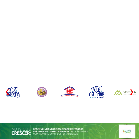
CONCESÃO DE LICENÇA
EDITAL – USUCAPIÃO
AMBIENTAL DE
EXTRAJUDICIAL
OPERAÇÃO Nº 064/2026
Por
Márcia Tavares
Por
Márcia Tavares