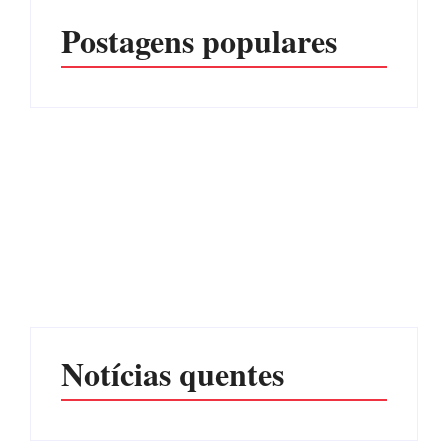
Postagens populares
Advogados abandonam
júri no meio da sessão em
Itapoá, e MPSC cobra mais
PF PRENDE MULHER
de R$ 120 mil por
POR EXPLORAÇÃO
prejuízos
SEXUAL EM ITAPOÁ
Por
Márcia Tavares
Por
Márcia Tavares
Notícias quentes