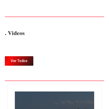
de R$ 120 mil por prejuízos
EM ITAPOÁ
Por
Márcia Tavares
Por
Márcia Tavares
. Videos
Ver Todos