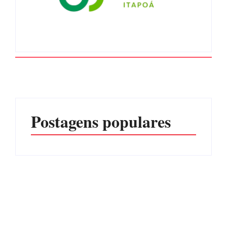
Postagens populares
Advogados abandonam
júri no meio da sessão em
Itapoá, e MPSC cobra mais
PF PRENDE MULHER