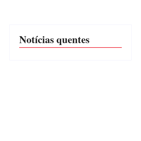
de R$ 120 mil por
POR EXPLORAÇÃO
prejuízos
SEXUAL EM ITAPOÁ
Por
Márcia Tavares
Por
Márcia Tavares
Notícias quentes
CONCESÃO DE LICENÇA
EDITAL – USUCAPIÃO
AMBIENTAL DE
EXTRAJUDICIAL
OPERAÇÃO Nº 064/2026
Por
Márcia Tavares
Por
Márcia Tavares