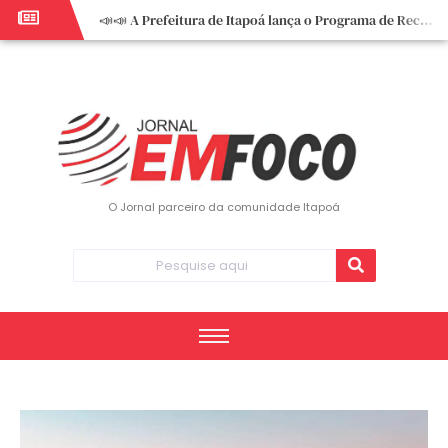
📣📣 A Prefeitura de Itapoá lança o Programa de Recuperação Fiscal (REFIS).
📢 Empreendedor do turismo, esta oportunidade é para você! Itapoá – SC.
🏍️ 3º Itapoá Moto Fest reúne apaixonados por duas rodas neste sábado
✨ A CDL de Itapoá convida você para o 8º Encontro de Mulheres Empreendedoras ✨
Workshop sobre atendimento encantador inspira empreendedores em Itapoá
Workshop “Modelo Disney de Encantar Clientes” foi um verdadeiro sucesso em Itapoá
Votação dos Concursos de Natal segue aberta até 20 de dezembro
O Jornal parceiro da comunidade Itapoá
Você sabe o que é eritema? UBS do Paese orienta comunidade sobre sinais e cuidados
Vigilância Epidemiológica monitora mortes causadas pela dengue e alerta para aumento de casos
Vice-prefeito assume Prefeitura de Itapoá durante ausência do titular