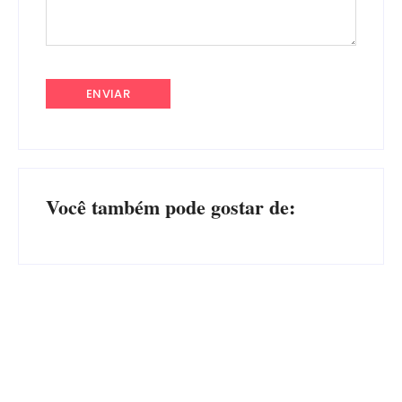
Você também pode gostar de:
Advogados abandonam júri
no meio da sessão em
PF PRENDE MULHER POR
Itapoá, e MPSC cobra mais
EXPLORAÇÃO SEXUAL