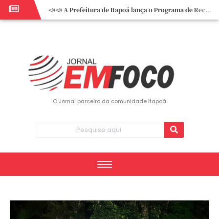
📣📣 A Prefeitura de Itapoá lança o Programa de Recuperação Fiscal (REFIS).
📢 Empreendedor do turismo, esta oportunidade é para você! Itapoá – SC.
🏍️ 3º Itapoá Moto Fest reúne apaixonados por duas rodas neste sábado
✨ A CDL de Itapoá convida você para o 8º Encontro de Mulheres Empreendedoras ✨
Workshop sobre atendimento encantador inspira empreendedores em Itapoá
Workshop “Modelo Disney de Encantar Clientes” foi um verdadeiro sucesso em Itapoá
Votação dos Concursos de Natal segue aberta até 20 de dezembro
O Jornal parceiro da comunidade Itapoá
Você sabe o que é eritema? UBS do Paese orienta comunidade sobre sinais e cuidados
Vigilância Epidemiológica monitora mortes causadas pela dengue e alerta para aumento de casos
Vice-prefeito assume Prefeitura de Itapoá durante ausência do titular