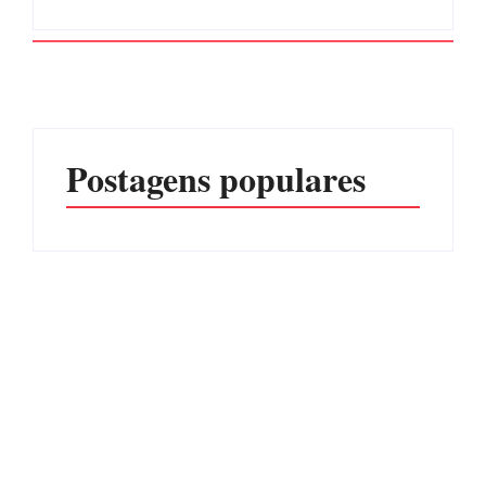
Postagens populares
PF PRENDE MULHER
POR EXPLORAÇÃO
EDITAL – USUCAPIÃO
SEXUAL EM ITAPOÁ
EXTRAJUDICIAL
Por
Márcia Tavares
Por
Márcia Tavares