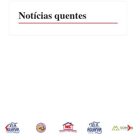
Notícias quentes
Operação da Polícia Civil
CONCESÃO DE LICENÇA
desarticula esquema de
AMBIENTAL DE
tráfico de aves silvestres em
OPERAÇÃO Nº 064/2026
Joinville e Garuva
Por
Márcia Tavares
Por
Márcia Tavares