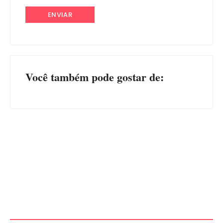
Você também pode gostar de:
PF PRENDE MULHER POR
EXPLORAÇÃO SEXUAL
EDITAL – USUCAPIÃO
EM ITAPOÁ
EXTRAJUDICIAL
Por
Márcia Tavares
Por
Márcia Tavares