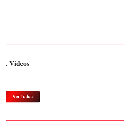
Operação da Polícia Civil
Itapoá abre oficialmente o
desarticula esquema de
Surf Festival nesta quinta-
tráfico de aves silvestres em
feira (6) no Mercado
Joinville e Garuva
Municipal
Por
Márcia Tavares
Por
Márcia Tavares
. Videos
Ver Todos