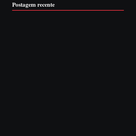
Postagem recente
Operação da Polícia Civil desarticula esquema de tráfico
de aves silvestres em Joinville e Garuva
6 de agosto de 2026