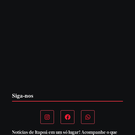
Itapoá abre oficialmente o Surf Festival nesta quinta-feira
(6) no Mercado Municipal
5 de agosto de 2026
Siga-nos
Notícias de Itapoá em um só lugar! Acompanhe o que