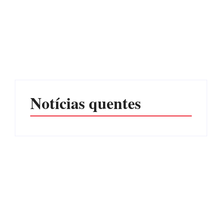
Operação da Polícia Civil
Itapoá abre oficialmente o
desarticula esquema de
Surf Festival nesta quinta-
tráfico de aves silvestres em
feira (6) no Mercado
Joinville e Garuva
Municipal
Por
Márcia Tavares
Por
Márcia Tavares
Notícias quentes
Itapoá terá curso para
Filhote de tubarão é
formação de guarda-vidas
encontrado morto em praia
voluntários para a
de São Francisco do Sul
temporada de verão