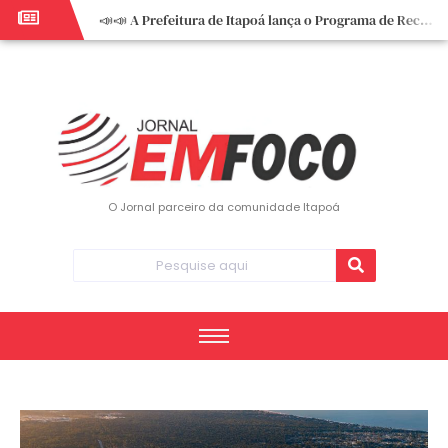
📣📣 A Prefeitura de Itapoá lança o Programa de Recuperação Fiscal (REFIS).
📢 Empreendedor do turismo, esta oportunidade é para você! Itapoá – SC.
🏍️ 3º Itapoá Moto Fest reúne apaixonados por duas rodas neste sábado
✨ A CDL de Itapoá convida você para o 8º Encontro de Mulheres Empreendedoras ✨
Workshop sobre atendimento encantador inspira empreendedores em Itapoá
Workshop “Modelo Disney de Encantar Clientes” foi um verdadeiro sucesso em Itapoá
Votação dos Concursos de Natal segue aberta até 20 de dezembro
O Jornal parceiro da comunidade Itapoá
Você sabe o que é eritema? UBS do Paese orienta comunidade sobre sinais e cuidados
Vigilância Epidemiológica monitora mortes causadas pela dengue e alerta para aumento de casos
Vice-prefeito assume Prefeitura de Itapoá durante ausência do titular