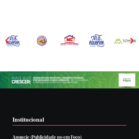
Por
Márcia Tavares
Por
Márcia Tavares
Institucional
Anuncie (Publicidade no em Foco)