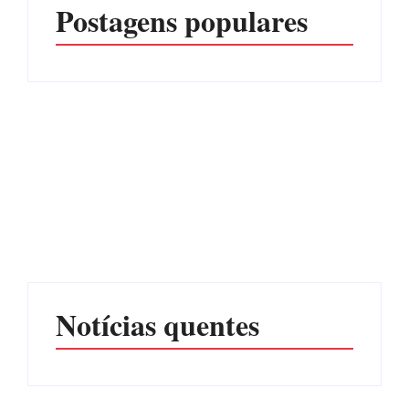
Postagens populares
CONCESÃO DE LICENÇA
EDITAL – USUCAPIÃO
AMBIENTAL DE
EXTRAJUDICIAL
OPERAÇÃO Nº 064/2026
Por
Márcia Tavares
Por
Márcia Tavares
Notícias quentes