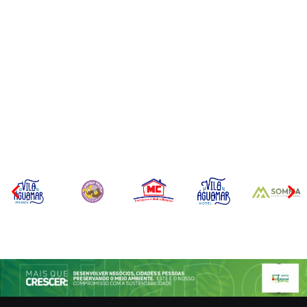
Operação da Polícia Civil
Itapoá abre oficialmente o
desarticula esquema de
Surf Festival nesta quinta-
tráfico de aves silvestres em
feira (6) no Mercado
Joinville e Garuva
Municipal
Por
Márcia Tavares
Por
Márcia Tavares