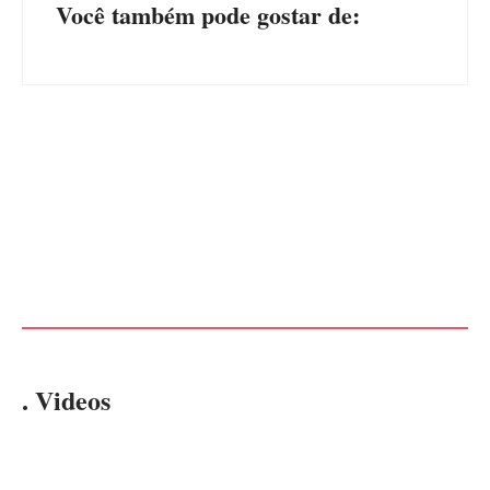
Você também pode gostar de:
CONCESÃO DE LICENÇA
EDITAL – USUCAPIÃO
AMBIENTAL DE
EXTRAJUDICIAL
OPERAÇÃO Nº 064/2026
Por
Márcia Tavares
Por
Márcia Tavares
. Videos