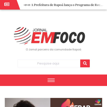
📣📣 A Prefeitura de Itapoá lança o Programa de Recuperação Fiscal (REFIS).
📢 Empreendedor do turismo, esta oportunidade é para você! Itapoá – SC.
🏍️ 3º Itapoá Moto Fest reúne apaixonados por duas rodas neste sábado
✨ A CDL de Itapoá convida você para o 8º Encontro de Mulheres Empreendedoras ✨
Workshop sobre atendimento encantador inspira empreendedores em Itapoá
Workshop “Modelo Disney de Encantar Clientes” foi um verdadeiro sucesso em Itapoá
Votação dos Concursos de Natal segue aberta até 20 de dezembro
O Jornal parceiro da comunidade Itapoá
Você sabe o que é eritema? UBS do Paese orienta comunidade sobre sinais e cuidados
Vigilância Epidemiológica monitora mortes causadas pela dengue e alerta para aumento de casos
Vice-prefeito assume Prefeitura de Itapoá durante ausência do titular