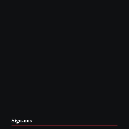
e MPSC cobra mais de R$ 120 mil por prejuízos
7 de agosto de 2026
PF PRENDE MULHER POR EXPLORAÇÃO
SEXUAL EM ITAPOÁ
7 de agosto de 2026
Siga-nos