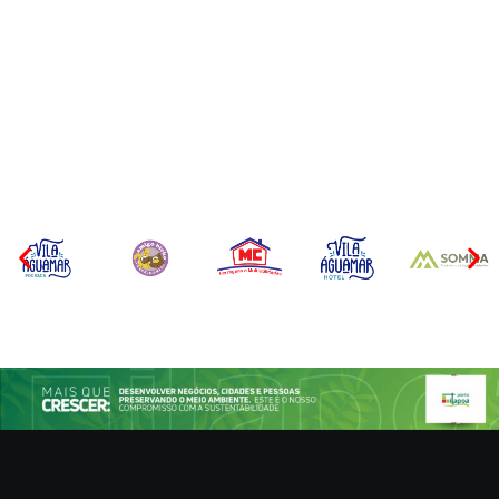
CONCESÃO DE LICENÇA
EDITAL – USUCAPIÃO
AMBIENTAL DE
EXTRAJUDICIAL
OPERAÇÃO Nº 064/2026
Por
Márcia Tavares
Por
Márcia Tavares