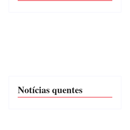
Advogados abandonam
júri no meio da sessão em
Itapoá, e MPSC cobra mais
PF PRENDE MULHER
de R$ 120 mil por
POR EXPLORAÇÃO
prejuízos
SEXUAL EM ITAPOÁ
Por
Márcia Tavares
Por
Márcia Tavares
Notícias quentes