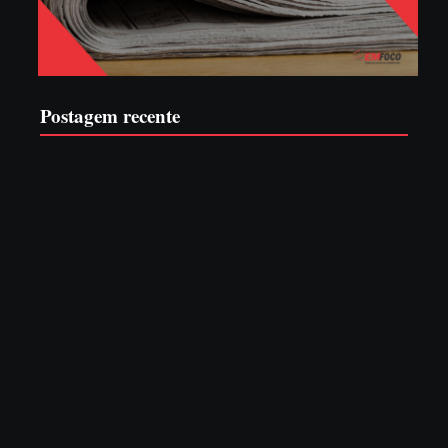
Postagem recente
Advogados abandonam júri no meio da sessão em Itapoá,