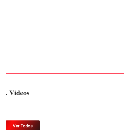
Advogados abandonam júri
no meio da sessão em
PF PRENDE MULHER POR
Itapoá, e MPSC cobra mais
EXPLORAÇÃO SEXUAL
de R$ 120 mil por prejuízos
EM ITAPOÁ
Por
Márcia Tavares
Por
Márcia Tavares
. Videos
Ver Todos