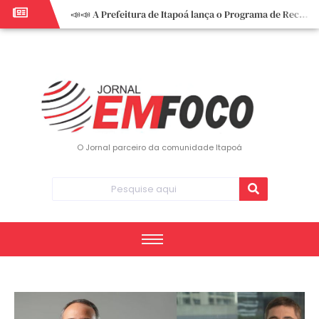
📣📣 A Prefeitura de Itapoá lança o Programa de Recuperação Fiscal (REFIS).
📢 Empreendedor do turismo, esta oportunidade é para você! Itapoá – SC.
🏍️ 3º Itapoá Moto Fest reúne apaixonados por duas rodas neste sábado
✨ A CDL de Itapoá convida você para o 8º Encontro de Mulheres Empreendedoras ✨
Workshop sobre atendimento encantador inspira empreendedores em Itapoá
Workshop “Modelo Disney de Encantar Clientes” foi um verdadeiro sucesso em Itapoá
Votação dos Concursos de Natal segue aberta até 20 de dezembro
O Jornal parceiro da comunidade Itapoá
Você sabe o que é eritema? UBS do Paese orienta comunidade sobre sinais e cuidados
Vigilância Epidemiológica monitora mortes causadas pela dengue e alerta para aumento de casos
Vice-prefeito assume Prefeitura de Itapoá durante ausência do titular