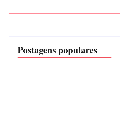
Postagens populares
Advogados abandonam
júri no meio da sessão em
Itapoá, e MPSC cobra mais
PF PRENDE MULHER
de R$ 120 mil por
POR EXPLORAÇÃO
prejuízos
SEXUAL EM ITAPOÁ
Por
Márcia Tavares
Por
Márcia Tavares