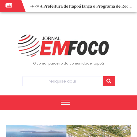
📣📣 A Prefeitura de Itapoá lança o Programa de Recuperação Fiscal (REFIS).
📢 Empreendedor do turismo, esta oportunidade é para você! Itapoá – SC.
🏍️ 3º Itapoá Moto Fest reúne apaixonados por duas rodas neste sábado
✨ A CDL de Itapoá convida você para o 8º Encontro de Mulheres Empreendedoras ✨
Workshop sobre atendimento encantador inspira empreendedores em Itapoá
Workshop “Modelo Disney de Encantar Clientes” foi um verdadeiro sucesso em Itapoá
Votação dos Concursos de Natal segue aberta até 20 de dezembro
O Jornal parceiro da comunidade Itapoá
Você sabe o que é eritema? UBS do Paese orienta comunidade sobre sinais e cuidados
Vigilância Epidemiológica monitora mortes causadas pela dengue e alerta para aumento de casos
Vice-prefeito assume Prefeitura de Itapoá durante ausência do titular