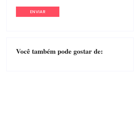
Você também pode gostar de:
Advogados abandonam júri
no meio da sessão em
PF PRENDE MULHER POR
Itapoá, e MPSC cobra mais
EXPLORAÇÃO SEXUAL
de R$ 120 mil por prejuízos
EM ITAPOÁ
Por
Márcia Tavares
Por
Márcia Tavares