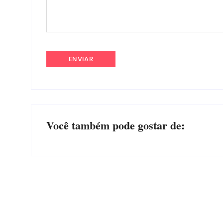
Você também pode gostar de:
Advogados abandonam júri no meio da sessão em
Itapoá, e MPSC cobra mais de R$ 120 mil por