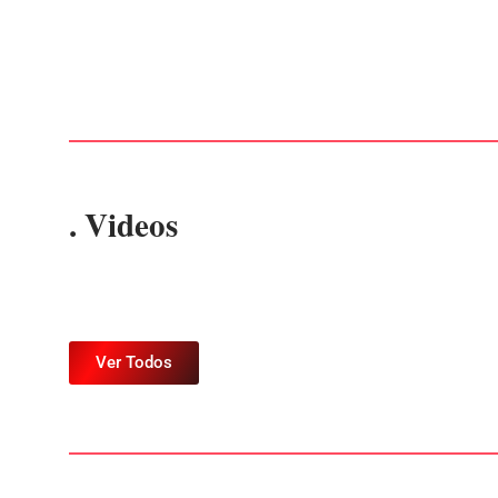
prejuízos
Por
Márcia Tavares
-
7 de agosto de 2026
. Videos
Ver Todos