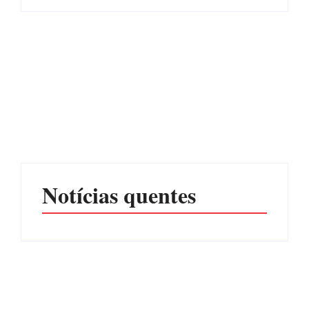
Advogados abandonam
júri no meio da sessão em
Itapoá, e MPSC cobra mais
PF PRENDE MULHER
de R$ 120 mil por
POR EXPLORAÇÃO
prejuízos
SEXUAL EM ITAPOÁ
Por
Márcia Tavares
Por
Márcia Tavares
Notícias quentes