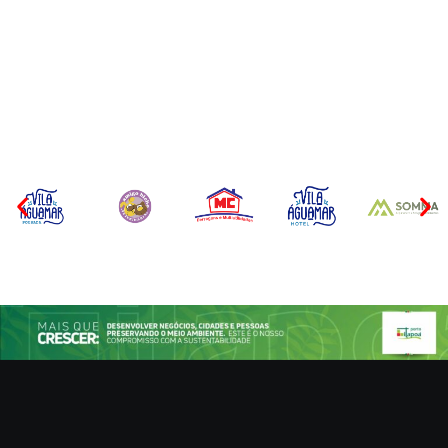
CONCESÃO DE LICENÇA
EDITAL – USUCAPIÃO
AMBIENTAL DE
EXTRAJUDICIAL
OPERAÇÃO Nº 064/2026
Por
Márcia Tavares
Por
Márcia Tavares