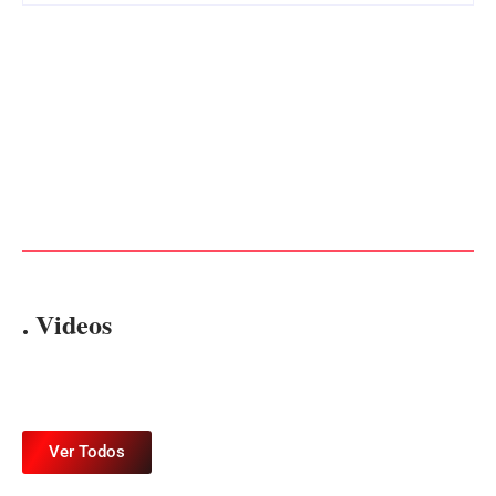
Advogados abandonam júri
no meio da sessão em
PF PRENDE MULHER POR
Itapoá, e MPSC cobra mais
EXPLORAÇÃO SEXUAL
de R$ 120 mil por prejuízos
EM ITAPOÁ
Por
Márcia Tavares
Por
Márcia Tavares
. Videos
Ver Todos