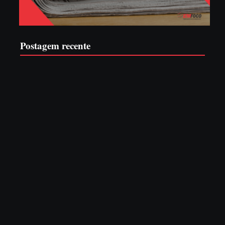
Postagem recente
Advogados abandonam júri no meio da sessão em Itapoá,
e MPSC cobra mais de R$ 120 mil por prejuízos