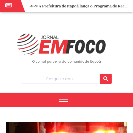
📣📣 A Prefeitura de Itapoá lança o Programa de Recuperação Fiscal (REFIS).
📢 Empreendedor do turismo, esta oportunidade é para você! Itapoá – SC.
🏍️ 3º Itapoá Moto Fest reúne apaixonados por duas rodas neste sábado
✨ A CDL de Itapoá convida você para o 8º Encontro de Mulheres Empreendedoras ✨
Workshop sobre atendimento encantador inspira empreendedores em Itapoá
Workshop “Modelo Disney de Encantar Clientes” foi um verdadeiro sucesso em Itapoá
Votação dos Concursos de Natal segue aberta até 20 de dezembro
O Jornal parceiro da comunidade Itapoá
Você sabe o que é eritema? UBS do Paese orienta comunidade sobre sinais e cuidados
Vigilância Epidemiológica monitora mortes causadas pela dengue e alerta para aumento de casos
Vice-prefeito assume Prefeitura de Itapoá durante ausência do titular