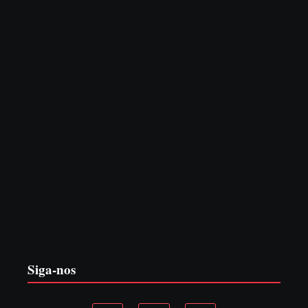
7 de agosto de 2026
PF PRENDE MULHER POR EXPLORAÇÃO
SEXUAL EM ITAPOÁ
7 de agosto de 2026
Siga-nos