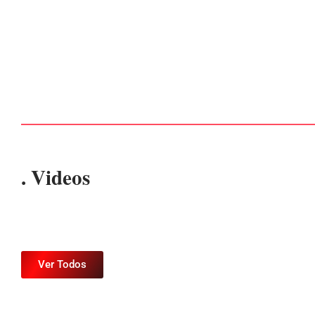
PF PRENDE MULHER POR EXPLORAÇÃO
SEXUAL EM ITAPOÁ
Por
Márcia Tavares
-
7 de agosto de 2026
. Videos
Ver Todos