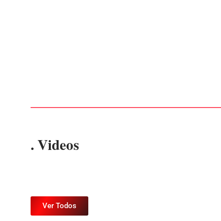
Advogados abandonam júri no meio da sessão em
Itapoá, e MPSC cobra mais de R$ 120 mil por
prejuízos
Por
Márcia Tavares
-
7 de agosto de 2026
. Videos
Ver Todos