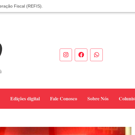
eração Fiscal (REFIS).
 você! Itapoá – SC.
odas neste sábado
de Mulheres Empreendedoras ✨
eendedores em Itapoá
 verdadeiro sucesso em Itapoá
de dezembro
unidade sobre sinais e cuidados
á
ela dengue e alerta para aumento de casos
cia do titular
Edições digital
Fale Conosco
Sobre Nós
Colunis