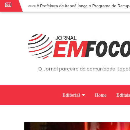
📣📣 A Prefeitura de Itapoá lança o Programa de Recup
📢 Empreendedor do turismo, esta oportunidade é para
🏍️ 3º Itapoá Moto Fest reúne apaixonados por duas r
✨ A CDL de Itapoá convida você para o 8º Encontro 
Workshop sobre atendimento encantador inspira empr
Workshop “Modelo Disney de Encantar Clientes” foi um
Votação dos Concursos de Natal segue aberta até 20 
Você sabe o que é eritema? UBS do Paese orienta com
O Jornal parceiro da comunidade Itapo
Vigilância Epidemiológica monitora mortes causadas p
Vice-prefeito assume Prefeitura de Itapoá durante ausên
Editorial
Home
Editais