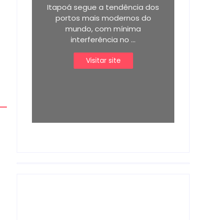
Itapoá segue a tendência dos
portos mais modernos do
mundo, com mínima
interferência no ...
Visitar site