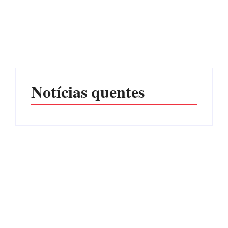
Advogados abandonam
júri no meio da sessão em
Itapoá, e MPSC cobra mais
PF PRENDE MULHER
de R$ 120 mil por
POR EXPLORAÇÃO
prejuízos
SEXUAL EM ITAPOÁ
Por
Márcia Tavares
Por
Márcia Tavares
Notícias quentes
CONCESÃO DE LICENÇA
EDITAL – USUCAPIÃO
AMBIENTAL DE
EXTRAJUDICIAL
OPERAÇÃO Nº 064/2026
Por
Márcia Tavares
Por
Márcia Tavares