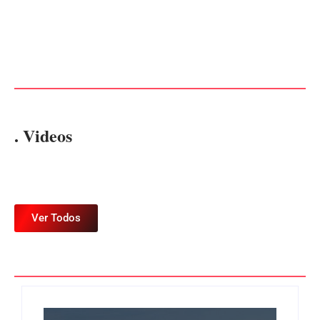
Advogados abandonam júri
no meio da sessão em
PF PRENDE MULHER POR
Itapoá, e MPSC cobra mais
EXPLORAÇÃO SEXUAL
de R$ 120 mil por prejuízos
EM ITAPOÁ
Por
Márcia Tavares
Por
Márcia Tavares
. Videos
Ver Todos