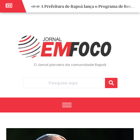
📣📣 A Prefeitura de Itapoá lança o Programa de Recuperação Fiscal (REFIS).
📢 Empreendedor do turismo, esta oportunidade é para você! Itapoá – SC.
🏍️ 3º Itapoá Moto Fest reúne apaixonados por duas rodas neste sábado
✨ A CDL de Itapoá convida você para o 8º Encontro de Mulheres Empreendedoras ✨
Workshop sobre atendimento encantador inspira empreendedores em Itapoá
Workshop “Modelo Disney de Encantar Clientes” foi um verdadeiro sucesso em Itapoá
Votação dos Concursos de Natal segue aberta até 20 de dezembro
O Jornal parceiro da comunidade Itapoá
Você sabe o que é eritema? UBS do Paese orienta comunidade sobre sinais e cuidados
Vigilância Epidemiológica monitora mortes causadas pela dengue e alerta para aumento de casos
Vice-prefeito assume Prefeitura de Itapoá durante ausência do titular