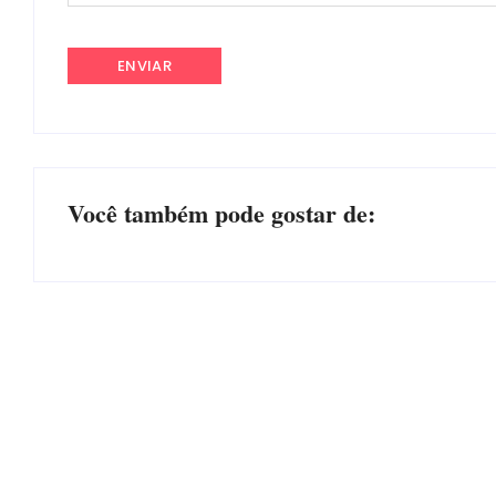
Você também pode gostar de:
Operação da Polícia Civil desarticula esquema de
tráfico de aves silvestres em Joinville e Garuva
Por
Márcia Tavares
-
6 de agosto de 2026