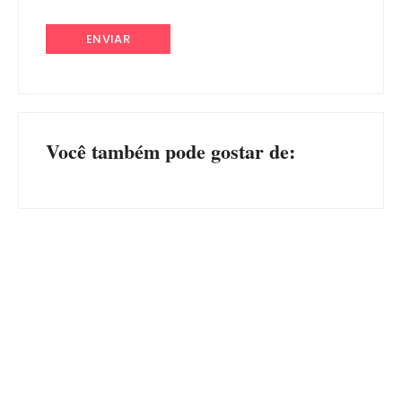
Você também pode gostar de:
Advogados abandonam júri
no meio da sessão em
PF PRENDE MULHER POR
Itapoá, e MPSC cobra mais
EXPLORAÇÃO SEXUAL
de R$ 120 mil por prejuízos
EM ITAPOÁ
Por
Márcia Tavares
Por
Márcia Tavares