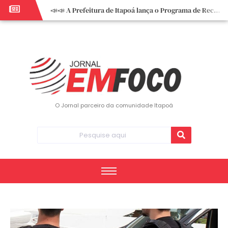
📣📣 A Prefeitura de Itapoá lança o Programa de Recuperação Fiscal (REFIS).
📢 Empreendedor do turismo, esta oportunidade é para você! Itapoá – SC.
🏍️ 3º Itapoá Moto Fest reúne apaixonados por duas rodas neste sábado
✨ A CDL de Itapoá convida você para o 8º Encontro de Mulheres Empreendedoras ✨
Workshop sobre atendimento encantador inspira empreendedores em Itapoá
Workshop “Modelo Disney de Encantar Clientes” foi um verdadeiro sucesso em Itapoá
Votação dos Concursos de Natal segue aberta até 20 de dezembro
O Jornal parceiro da comunidade Itapoá
Você sabe o que é eritema? UBS do Paese orienta comunidade sobre sinais e cuidados
Vigilância Epidemiológica monitora mortes causadas pela dengue e alerta para aumento de casos
Vice-prefeito assume Prefeitura de Itapoá durante ausência do titular