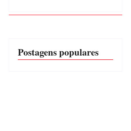
Postagens populares
Advogados abandonam
júri no meio da sessão em
Itapoá, e MPSC cobra mais
PF PRENDE MULHER
de R$ 120 mil por
POR EXPLORAÇÃO
prejuízos
SEXUAL EM ITAPOÁ
Por
Márcia Tavares
Por
Márcia Tavares