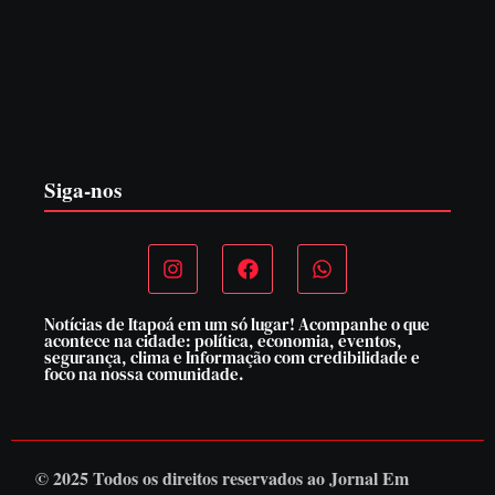
PF PRENDE MULHER POR EXPLORAÇÃO
SEXUAL EM ITAPOÁ
7 de agosto de 2026
Siga-nos
Notícias de Itapoá em um só lugar! Acompanhe o que
acontece na cidade: política, economia, eventos,
segurança, clima e Informação com credibilidade e
foco na nossa comunidade.
© 2025 Todos os direitos reservados ao
Jornal Em