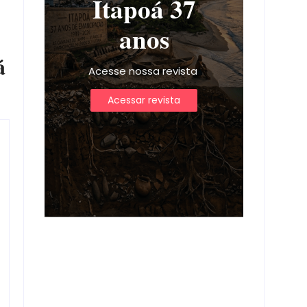
Itapoá 37
anos
á
Acesse nossa revista
Acessar revista