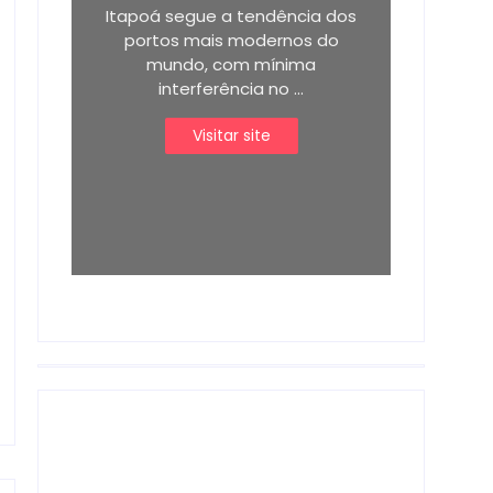
Itapoá segue a tendência dos
portos mais modernos do
mundo, com mínima
interferência no ...
Visitar site