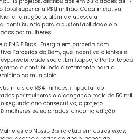
u 115 projetos, distribuídos em 63 cidades de 17
total superior a R$1,1 milhão. Cada iniciativa
sionar o negócio, além de acesso a
 contribuindo para a sustentabilidade e o
ados por mulheres.
ela ENGIE Brasil Energia em parceria com
tiva Parcerias do Bem, que incentiva clientes e
sponsabilidade social. Em Itapoá, o Porto Itapoá
ograma e contribuindo diretamente para o
minino no município.
estiu mais de R$4 milhões, impactando
ados por mulheres e alcançando mais de 50 mil
elo segundo ano consecutivo, o projeto
10 mulheres selecionadas: cinco na edição
Mulheres do Nosso Bairro atua em outros eixos,
ação, acesso a redes de apoio, ações de