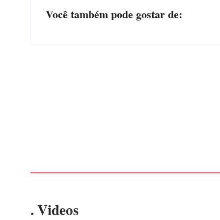
Você também pode gostar de:
PF PRENDE MULHER POR EXPLORAÇÃO
SEXUAL EM ITAPOÁ
Por
Márcia Tavares
-
7 de agosto de 2026
. Videos