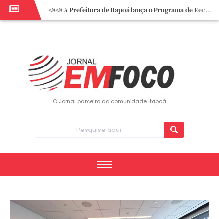
📣📣 A Prefeitura de Itapoá lança o Programa de Recuperação Fiscal (REFIS).
📢 Empreendedor do turismo, esta oportunidade é para você! Itapoá – SC.
🏍️ 3º Itapoá Moto Fest reúne apaixonados por duas rodas neste sábado
✨ A CDL de Itapoá convida você para o 8º Encontro de Mulheres Empreendedoras ✨
Workshop sobre atendimento encantador inspira empreendedores em Itapoá
Workshop “Modelo Disney de Encantar Clientes” foi um verdadeiro sucesso em Itapoá
Votação dos Concursos de Natal segue aberta até 20 de dezembro
O Jornal parceiro da comunidade Itapoá
Você sabe o que é eritema? UBS do Paese orienta comunidade sobre sinais e cuidados
Vigilância Epidemiológica monitora mortes causadas pela dengue e alerta para aumento de casos
Vice-prefeito assume Prefeitura de Itapoá durante ausência do titular