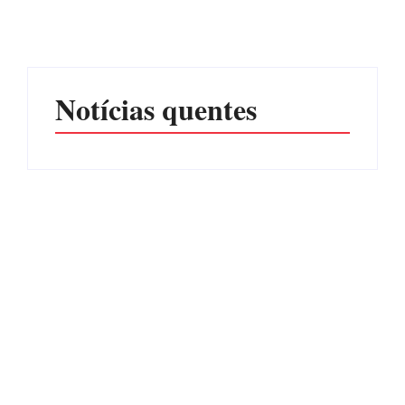
prejuízos
SEXUAL EM ITAPOÁ
Por
Márcia Tavares
Por
Márcia Tavares
Notícias quentes
CONCESÃO DE LICENÇA
EDITAL – USUCAPIÃO
AMBIENTAL DE
EXTRAJUDICIAL
OPERAÇÃO Nº 064/2026
Por
Márcia Tavares
Por
Márcia Tavares