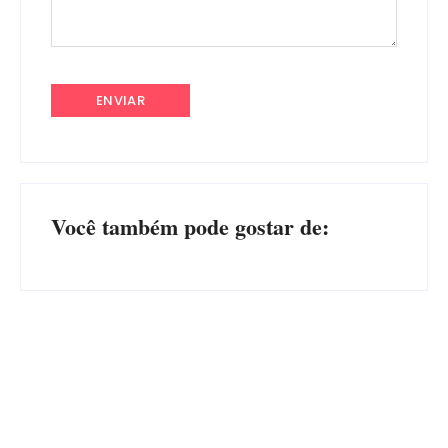
Você também pode gostar de:
Advogados abandonam júri
no meio da sessão em
PF PRENDE MULHER POR
Itapoá, e MPSC cobra mais
EXPLORAÇÃO SEXUAL