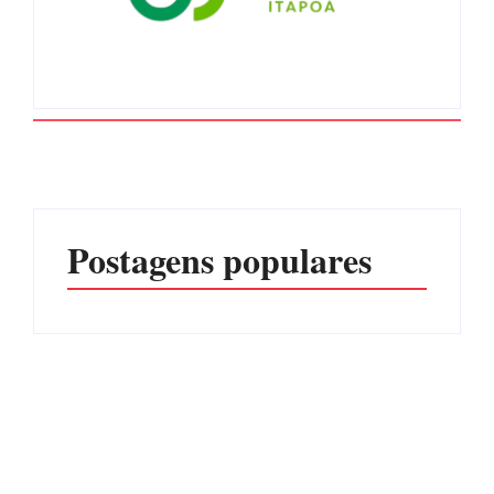
Postagens populares
Advogados abandonam
júri no meio da sessão em
Itapoá, e MPSC cobra mais
PF PRENDE MULHER
de R$ 120 mil por
POR EXPLORAÇÃO