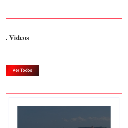
de R$ 120 mil por prejuízos
EM ITAPOÁ
Por
Márcia Tavares
Por
Márcia Tavares
. Videos
Ver Todos