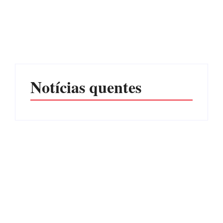
CONCESÃO DE LICENÇA
EDITAL – USUCAPIÃO
AMBIENTAL DE
EXTRAJUDICIAL
OPERAÇÃO Nº 064/2026
Por
Márcia Tavares
Por
Márcia Tavares
Notícias quentes
Operação da Polícia Civil
Itapoá abre oficialmente o
desarticula esquema de
Surf Festival nesta quinta-
tráfico de aves silvestres em
feira (6) no Mercado
Joinville e Garuva
Municipal
Por
Márcia Tavares
Por
Márcia Tavares