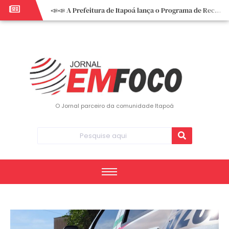
📣📣 A Prefeitura de Itapoá lança o Programa de Recuperação Fiscal (REFIS).
📢 Empreendedor do turismo, esta oportunidade é para você! Itapoá – SC.
🏍️ 3º Itapoá Moto Fest reúne apaixonados por duas rodas neste sábado
✨ A CDL de Itapoá convida você para o 8º Encontro de Mulheres Empreendedoras ✨
Workshop sobre atendimento encantador inspira empreendedores em Itapoá
Workshop “Modelo Disney de Encantar Clientes” foi um verdadeiro sucesso em Itapoá
Votação dos Concursos de Natal segue aberta até 20 de dezembro
O Jornal parceiro da comunidade Itapoá
Você sabe o que é eritema? UBS do Paese orienta comunidade sobre sinais e cuidados
Vigilância Epidemiológica monitora mortes causadas pela dengue e alerta para aumento de casos
Vice-prefeito assume Prefeitura de Itapoá durante ausência do titular