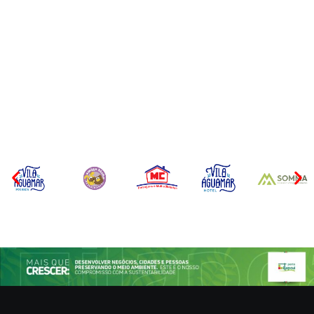
Operação da Polícia Civil
CONCESÃO DE LICENÇA
desarticula esquema de
AMBIENTAL DE
tráfico de aves silvestres em
OPERAÇÃO Nº 064/2026
Joinville e Garuva
Por
Márcia Tavares
Por
Márcia Tavares