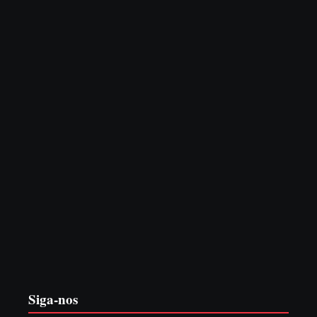
PF PRENDE MULHER POR EXPLORAÇÃO
SEXUAL EM ITAPOÁ
7 de agosto de 2026
EDITAL – USUCAPIÃO EXTRAJUDICIAL
6 de agosto de 2026
Siga-nos