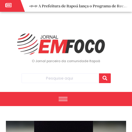
📣📣 A Prefeitura de Itapoá lança o Programa de Recuperação Fiscal (REFIS).
📢 Empreendedor do turismo, esta oportunidade é para você! Itapoá – SC.
🏍️ 3º Itapoá Moto Fest reúne apaixonados por duas rodas neste sábado
✨ A CDL de Itapoá convida você para o 8º Encontro de Mulheres Empreendedoras ✨
Workshop sobre atendimento encantador inspira empreendedores em Itapoá
Workshop “Modelo Disney de Encantar Clientes” foi um verdadeiro sucesso em Itapoá
Votação dos Concursos de Natal segue aberta até 20 de dezembro
O Jornal parceiro da comunidade Itapoá
Você sabe o que é eritema? UBS do Paese orienta comunidade sobre sinais e cuidados
Vigilância Epidemiológica monitora mortes causadas pela dengue e alerta para aumento de casos
Vice-prefeito assume Prefeitura de Itapoá durante ausência do titular