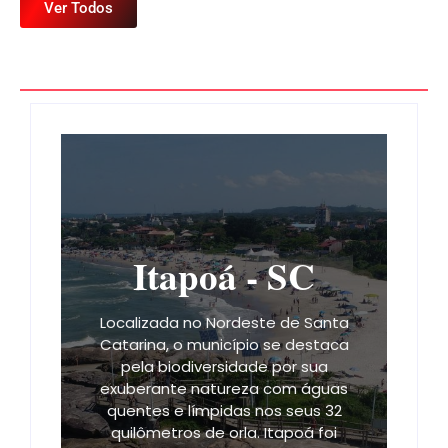
Ver Todos
Itapoá - SC
Localizada no Nordeste de Santa
Catarina, o município se destaca
pela biodiversidade por sua
exuberante natureza com águas
quentes e límpidas nos seus 32
quilômetros de orla. Itapoá foi