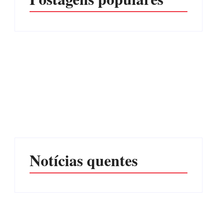
PF PRENDE MULHER
POR EXPLORAÇÃO
EDITAL – USUCAPIÃO
SEXUAL EM ITAPOÁ
EXTRAJUDICIAL
Por
Márcia Tavares
Por
Márcia Tavares
Notícias quentes