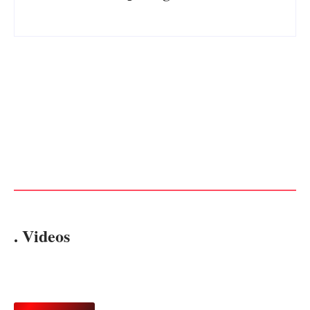
PF PRENDE MULHER POR
EXPLORAÇÃO SEXUAL
EDITAL – USUCAPIÃO
EM ITAPOÁ
EXTRAJUDICIAL
Por
Márcia Tavares
Por
Márcia Tavares
. Videos