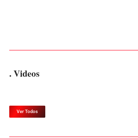
Advogados abandonam júri no meio da sessão em
Itapoá, e MPSC cobra mais de R$ 120 mil por
prejuízos
Por
Márcia Tavares
-
7 de agosto de 2026
. Videos
Ver Todos