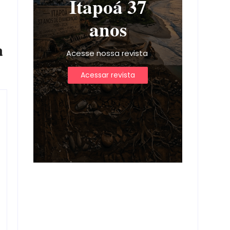
Itapoá 37
anos
a
Acesse nossa revista
Acessar revista