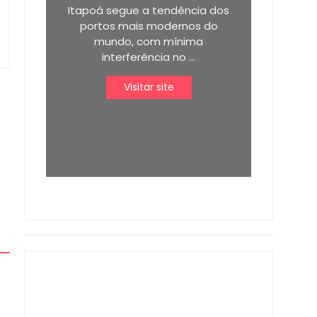
Itapoá segue a tendência dos
portos mais modernos do
mundo, com mínima
interferência no ...
Visitar site