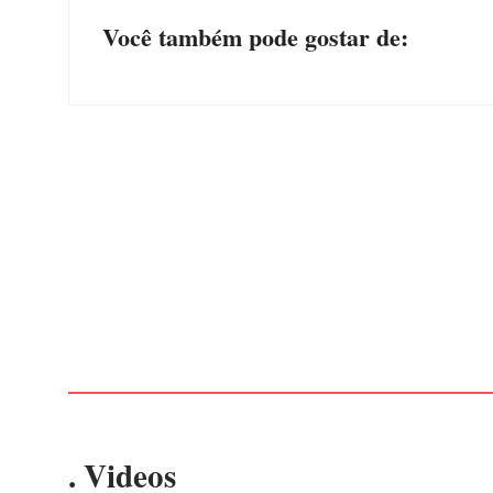
Você também pode gostar de:
Advogados abandonam júri no meio da sessão em
Itapoá, e MPSC cobra mais de R$ 120 mil por
prejuízos
Por
Márcia Tavares
-
7 de agosto de 2026
. Videos