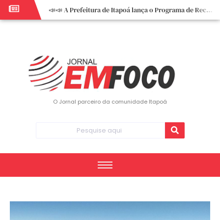
📣📣 A Prefeitura de Itapoá lança o Programa de Recuperação Fiscal (REFIS).
📢 Empreendedor do turismo, esta oportunidade é para você! Itapoá – SC.
🏍️ 3º Itapoá Moto Fest reúne apaixonados por duas rodas neste sábado
✨ A CDL de Itapoá convida você para o 8º Encontro de Mulheres Empreendedoras ✨
Workshop sobre atendimento encantador inspira empreendedores em Itapoá
Workshop “Modelo Disney de Encantar Clientes” foi um verdadeiro sucesso em Itapoá
Votação dos Concursos de Natal segue aberta até 20 de dezembro
O Jornal parceiro da comunidade Itapoá
Você sabe o que é eritema? UBS do Paese orienta comunidade sobre sinais e cuidados
Vigilância Epidemiológica monitora mortes causadas pela dengue e alerta para aumento de casos
Vice-prefeito assume Prefeitura de Itapoá durante ausência do titular