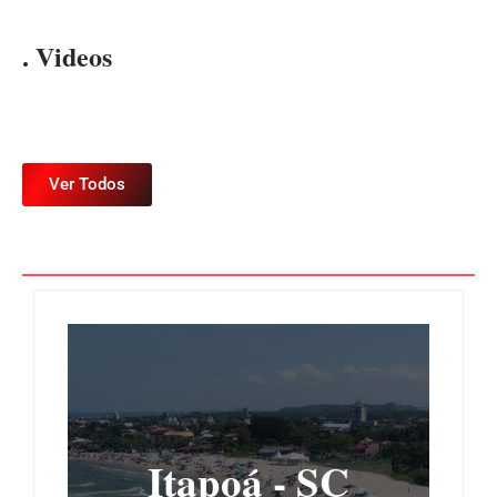
. Videos
Ver Todos
Itapoá - SC