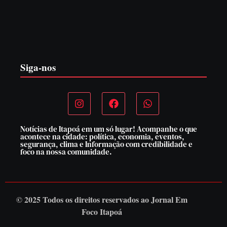
CONCESÃO DE LICENÇA AMBIENTAL DE
OPERAÇÃO Nº 064/2026
6 de agosto de 2026
Siga-nos
Notícias de Itapoá em um só lugar! Acompanhe o que
acontece na cidade: política, economia, eventos,
segurança, clima e Informação com credibilidade e
foco na nossa comunidade.
© 2025 Todos os direitos reservados ao
Jornal Em
Foco Itapoá