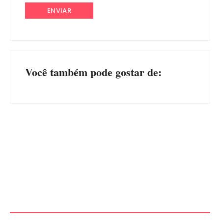
Você também pode gostar de:
CONCESÃO DE LICENÇA
EDITAL – USUCAPIÃO
AMBIENTAL DE
EXTRAJUDICIAL
OPERAÇÃO Nº 064/2026
Por
Márcia Tavares
Por
Márcia Tavares