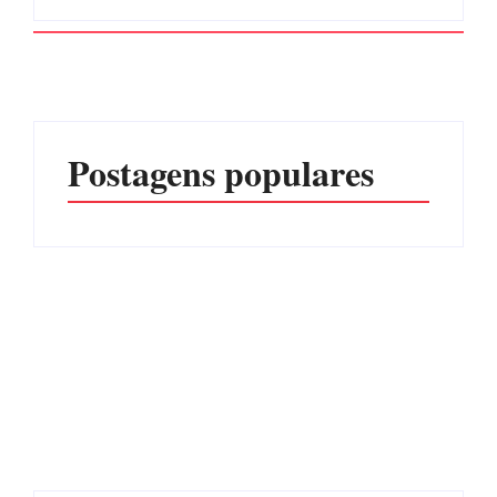
Postagens populares
CONCESÃO DE LICENÇA
EDITAL – USUCAPIÃO
AMBIENTAL DE
EXTRAJUDICIAL
OPERAÇÃO Nº 064/2026
Por
Márcia Tavares
Por
Márcia Tavares