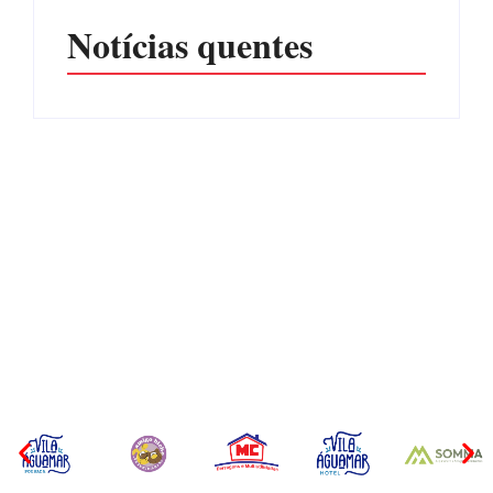
Notícias quentes
Operação da Polícia Civil
Itapoá abre oficialmente o
desarticula esquema de
Surf Festival nesta quinta-
tráfico de aves silvestres em
feira (6) no Mercado
Joinville e Garuva
Municipal
Por
Márcia Tavares
Por
Márcia Tavares