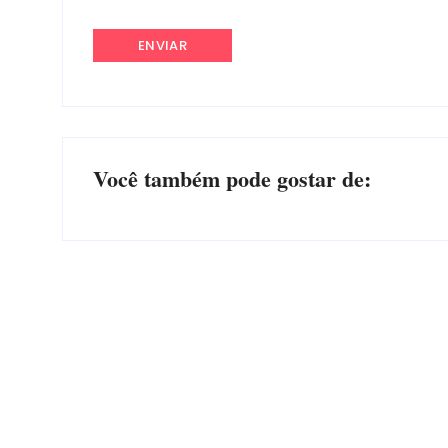
Você também pode gostar de:
EDITAL – USUCAPIÃO EXTRAJUDICIAL
Por
Márcia Tavares
-
6 de agosto de 2026