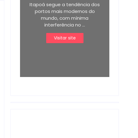
Itapoá segue a tendência dos
portos mais modernos do
mundo, com mínima
interferência no ...
Visitar site